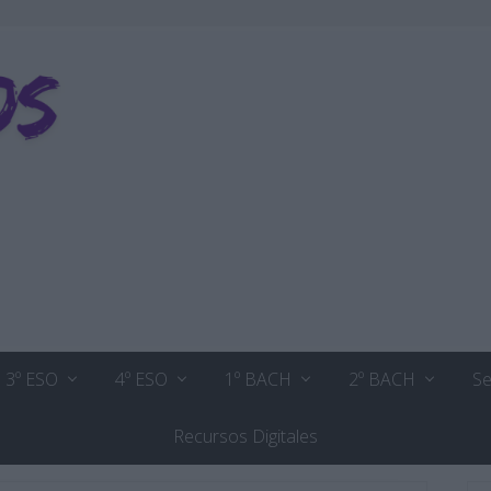
3º ESO
4º ESO
1º BACH
2º BACH
Se
Recursos Digitales