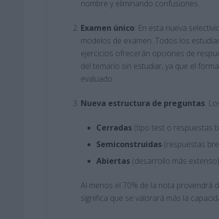
nombre y eliminando confusiones.
Examen único
: En esta nueva selectivid
modelos de examen. Todos los estudian
ejercicios ofrecerán opciones de respue
del temario sin estudiar, ya que el for
evaluado.
Nueva estructura de preguntas
: L
Cerradas
(tipo test o respuestas b
Semiconstruidas
(respuestas brev
Abiertas
(desarrollo más extenso)
Al menos el 70% de la nota provendrá d
significa que se valorará más la capacid