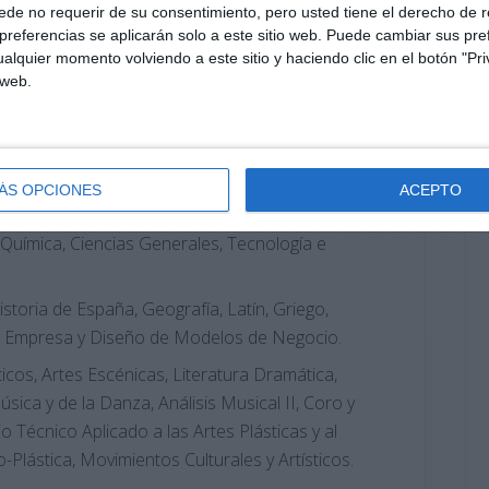
de no requerir de su consentimiento, pero usted tiene el derecho de r
referencias se aplicarán solo a este sitio web. Puede cambiar sus pref
alquier momento volviendo a este sitio y haciendo clic en el botón "Pri
 web.
 las siguientes asignaturas:
 II, Inglés, Francés, Alemán, Italiano.
ÁS OPCIONES
ACEPTO
s II, Matemáticas Aplicadas a las CCSS, Biología,
, Química, Ciencias Generales, Tecnología e
Historia de España, Geografía, Latín, Griego,
Arte, Empresa y Diseño de Modelos de Negocio.
icos, Artes Escénicas, Literatura Dramática,
úsica y de la Danza, Análisis Musical II, Coro y
ujo Técnico Aplicado a las Artes Plásticas y al
-Plástica, Movimientos Culturales y Artísticos.