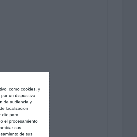
ivo, como cookies, y
por un dispositivo
ón de audiencia y
de localización
 clic para
bo el procesamiento
cambiar sus
esamiento de sus