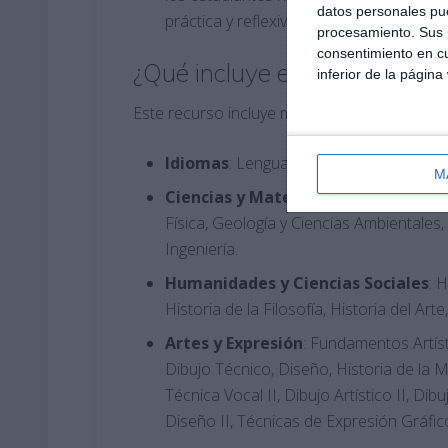
datos personales pue
práctica y reflexiva.
procesamiento. Sus p
consentimiento en cu
¿Qué incluye el material?
inferior de la página
Este recurso incluye modelos de examen para
Idiomas
: Lengua Castellana y Literatura
M
Ciencias y Matemáticas
: Matemática
Física, Geología y Ciencias Ambientales
Ingeniería.
Humanidades y Ciencias Sociales
: 
Historia de la Filosofía, Historia del 
Artes y Expresión
: Fundamentos Artíst
Dibujo Técnico, Diseño, Historia de la M
Técnica Vocal II, Dibujo Artístico II, Dib
Diseño II, Técnicas de Expresión Gráfico