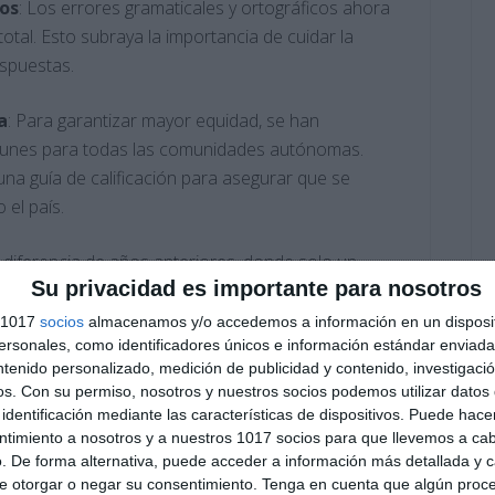
cos
: Los errores gramaticales y ortográficos ahora
otal. Esto subraya la importancia de cuidar la
espuestas.
a
: Para garantizar mayor equidad, se han
omunes para todas las comunidades autónomas.
a guía de calificación para asegurar que se
el país.
A diferencia de años anteriores, donde solo un
Su privacidad es importante para nosotros
á una doble corrección obligatoria. Si hay una
mbas correcciones, se realizará una tercera
s 1017
socios
almacenamos y/o accedemos a información en un disposit
 justo y preciso.
sonales, como identificadores únicos e información estándar enviada 
ntenido personalizado, medición de publicidad y contenido, investigaci
os.
Con su permiso, nosotros y nuestros socios podemos utilizar datos 
la creatividad
: La PAU 2025 pone énfasis en la
identificación mediante las características de dispositivos. Puede hacer
el pensamiento crítico, la resolución de
ntimiento a nosotros y a nuestros 1017 socios para que llevemos a ca
es están diseñados para evaluar no solo lo que
. De forma alternativa, puede acceder a información más detallada y 
e otorgar o negar su consentimiento.
Tenga en cuenta que algún proc
cómo aplican sus conocimientos de manera