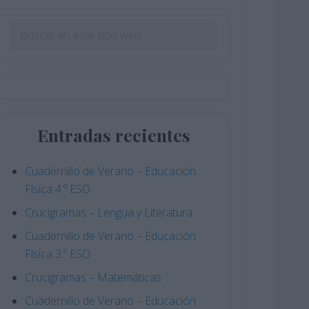
Barra
Buscar
en
lateral
este
principal
sitio
web
Entradas recientes
Cuadernillo de Verano – Educación
Física 4.º ESO
Crucigramas – Lengua y Literatura
Cuadernillo de Verano – Educación
Física 3.º ESO
Crucigramas – Matemáticas
Cuadernillo de Verano – Educación