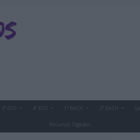
3º ESO
4º ESO
1º BACH
2º BACH
Se
Recursos Digitales