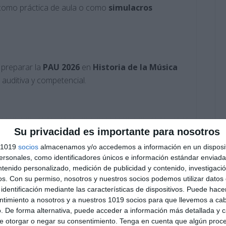
o como práctica de aula o como
simulacros
 preparar la
PAU 2026
en
Historia de la Música
 auditiva y competencial.
les
, respetando tiempos y estructura oficial.
Su privacidad es importante para nosotros
s 1019
socios
almacenamos y/o accedemos a información en un disposit
fomentando la
escucha activa
y el comentario
sonales, como identificadores únicos e información estándar enviada 
ntenido personalizado, medición de publicidad y contenido, investigaci
os.
Con su permiso, nosotros y nuestros socios podemos utilizar datos 
identificación mediante las características de dispositivos. Puede hacer
, formas y épocas
a partir de ejemplos musicales
ntimiento a nosotros y a nuestros 1019 socios para que llevemos a ca
. De forma alternativa, puede acceder a información más detallada y 
e otorgar o negar su consentimiento.
Tenga en cuenta que algún proc