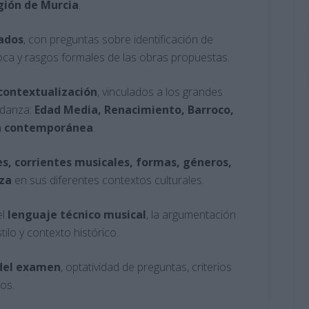
gión de Murcia
.
iados
, con preguntas sobre identificación de
oca y rasgos formales de las obras propuestas.
 contextualización
, vinculados a los grandes
a danza:
Edad Media, Renacimiento, Barroco,
ca contemporánea
.
s, corrientes musicales, formas, géneros,
nza
en sus diferentes contextos culturales.
el
lenguaje técnico musical
, la argumentación
stilo y contexto histórico.
 del examen
, optatividad de preguntas, criterios
os.