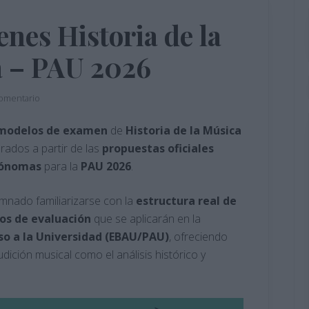
nes Historia de la
a – PAU 2026
comentario
modelos de examen
de
Historia de la Música
orados a partir de las
propuestas
oficiales
ónomas
para la
PAU 2026
.
umnado familiarizarse con la
estructura real de
ios
de
evaluación
que se aplicarán en la
eso a la Universidad (EBAU/PAU)
, ofreciendo
udición musical como el análisis histórico y