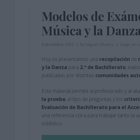
Modelos de Exáme
Música y la Danz
8 diciembre 2025
// by
Miguel Olivares
//
Dejar un 
Hoy os presentamos una
recopilación
de
y la Danza
para
2.º de Bachillerato
, elab
publicadas por distintas
comunidades
aut
Este material permite al profesorado y al al
la prueba
, el tipo de preguntas y los
criter
Evaluación de Bachillerato para el Acc
una referencia clara para trabajar tanto la a
estilístico.