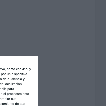
ivo, como cookies, y
por un dispositivo
ón de audiencia y
de localización
 clic para
bo el procesamiento
cambiar sus
esamiento de sus