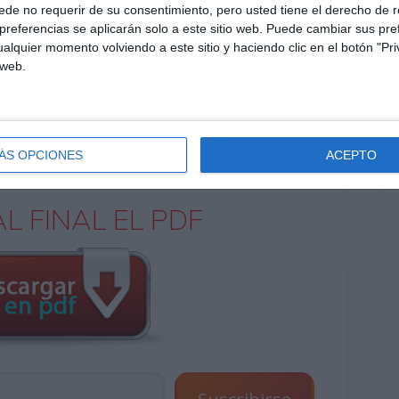
s históricos
, usando terminología específica y
de no requerir de su consentimiento, pero usted tiene el derecho de r
referencias se aplicarán solo a este sitio web. Puede cambiar sus pref
alquier momento volviendo a este sitio y haciendo clic en el botón "Pri
 web.
icos o por bloques temáticos (música vocal,
s de la LOMLOE
, integrando comprensión
ÁS OPCIONES
ACEPTO
ión histórica.
L FINAL EL PDF