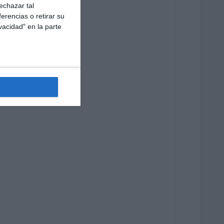
echazar tal
erencias o retirar su
vacidad" en la parte