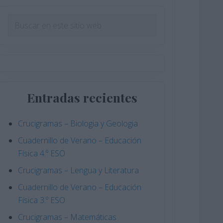
Barra
Buscar
en
lateral
este
principal
sitio
web
Entradas recientes
Crucigramas – Biologia y Geologia
Cuadernillo de Verano – Educación
Física 4.º ESO
Crucigramas – Lengua y Literatura
Cuadernillo de Verano – Educación
Física 3.º ESO
Crucigramas – Matemáticas