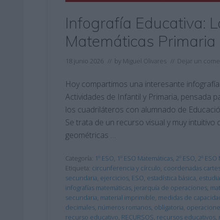
Infografía Educativa: 
Matemáticas Primaria
18 junio 2026
// by
Miguel Olivares
//
Dejar un come
Hoy compartimos una interesante infografía
Actividades de Infantil y Primaria, pensada p
los cuadriláteros con alumnado de Educació
Se trata de un recurso visual y muy intuitivo 
geométricas …
Categoría:
1º ESO
,
1º ESO Matemáticas
,
2º ESO
,
2º ESO 
Etiqueta:
circunferencia y círculo
,
coordenadas cartes
secundaria
,
ejercicios
,
ESO
,
estadística básica
,
estudia
infografías matemáticas
,
jerarquía de operaciones
,
mat
secundaria
,
material imprimible
,
medidas de capacida
decimales
,
números romanos
,
obligatoria
,
operacione
recurso educativo
,
RECURSOS
,
recursos educativos
,