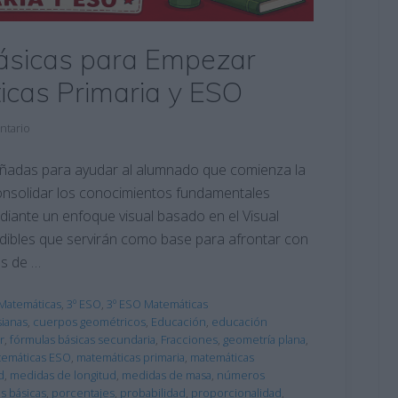
Básicas para Empezar
icas Primaria y ESO
ntario
eñadas para ayudar al alumnado que comienza la
onsolidar los conocimientos fundamentales
ediante un enfoque visual basado en el Visual
ndibles que servirán como base para afrontar con
s de …
Matemáticas
,
3º ESO
,
3º ESO Matemáticas
ianas
,
cuerpos geométricos
,
Educación
,
educación
r
,
fórmulas básicas secundaria
,
Fracciones
,
geometría plana
,
emáticas ESO
,
matemáticas primaria
,
matemáticas
d
,
medidas de longitud
,
medidas de masa
,
números
s básicas
,
porcentajes
,
probabilidad
,
proporcionalidad
,