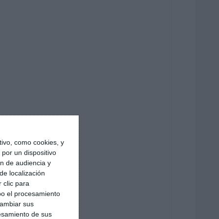
ivo, como cookies, y
por un dispositivo
ón de audiencia y
de localización
 clic para
bo el procesamiento
cambiar sus
esamiento de sus