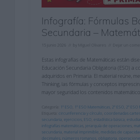
Infografía: Fórmulas 
Secundaria – Matemát
15 junio 2026
// by
Miguel Olivares
//
Dejar un come
Estas infografías de Matemáticas están dis
Educación Secundaria Obligatoria (ESO) a c
adquiridos en Primaria. El material reúne, m
Thinking, las fórmulas y conceptos impresci
mayor seguridad los contenidos matemático
Categoría:
1º ESO
,
1º ESO Matemáticas
,
2º ESO
,
2º ESO 
Etiqueta:
circunferencia y círculo
,
coordenadas cartes
secundaria
,
ejercicios
,
ESO
,
estadística básica
,
estudia
infografías matemáticas
,
jerarquía de operaciones
,
mat
secundaria
,
material imprimible
,
medidas de capacida
decimales
,
números romanos
,
obligatoria
,
operacione