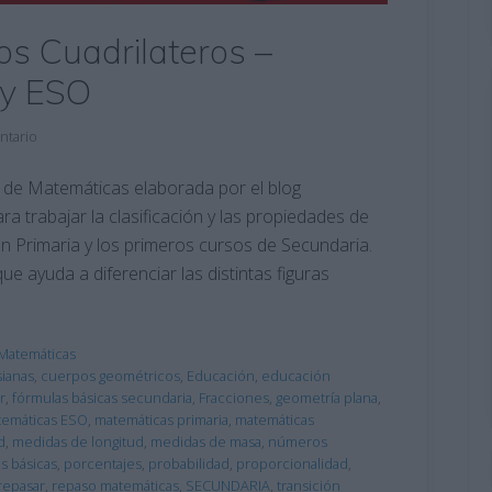
Los Cuadrilateros –
 y ESO
ntario
 de Matemáticas elaborada por el blog
ara trabajar la clasificación y las propiedades de
n Primaria y los primeros cursos de Secundaria.
que ayuda a diferenciar las distintas figuras
Matemáticas
ianas
,
cuerpos geométricos
,
Educación
,
educación
r
,
fórmulas básicas secundaria
,
Fracciones
,
geometría plana
,
emáticas ESO
,
matemáticas primaria
,
matemáticas
d
,
medidas de longitud
,
medidas de masa
,
números
s básicas
,
porcentajes
,
probabilidad
,
proporcionalidad
,
repasar
,
repaso matemáticas
,
SECUNDARIA
,
transición