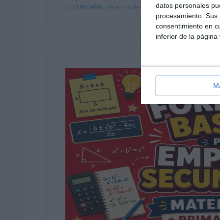
datos personales pue
SECUNDARIA
,
sistemas de ecuaciones
,
transición ESO
procesamiento. Sus p
consentimiento en cu
inferior de la página
M