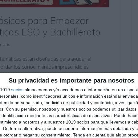
Básicas para Empezar
icas ESO y Bachillerato
ntario
atemáticas están diseñadas para ayudar al
lidar los conocimientos imprescindibles
, mediante un enfoque visual basado en el Visual
Su privacidad es importante para nosotros
ndamentales que servirán como base para afrontar
s 1019
socios
almacenamos y/o accedemos a información en un disposit
áticos de …
sonales, como identificadores únicos e información estándar enviada 
ntenido personalizado, medición de publicidad y contenido, investigaci
H Matemáticas I
,
4º ESO
,
4º ESO Matemáticas
os.
Con su permiso, nosotros y nuestros socios podemos utilizar datos 
as
,
cuerpos geométricos
,
ecuaciones
,
Educación
,
identificación mediante las características de dispositivos. Puede hacer
tudiar
,
fichas matemáticas
,
fórmulas básicas bachillerato
,
ntimiento a nosotros y a nuestros 1019 socios para que llevemos a ca
ables
,
matemáticas bachillerato
,
matemáticas financieras
,
. De forma alternativa, puede acceder a información más detallada y 
 científica
,
obligatoria
,
porcentajes
,
potencias
,
probabilidad
,
e otorgar o negar su consentimiento.
Tenga en cuenta que algún proc
OS
,
recursos educativos
,
repasar
,
repaso matemáticas
,