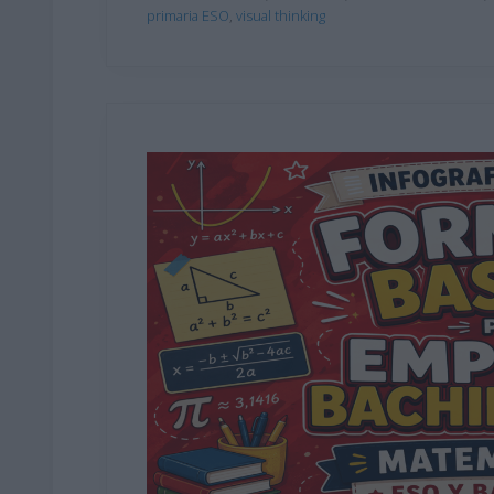
primaria ESO
,
visual thinking