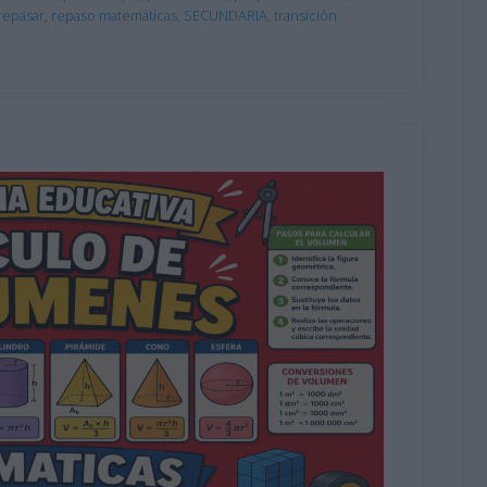
repasar
,
repaso matemáticas
,
SECUNDARIA
,
transición