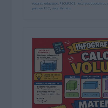
recurso educativo
,
RECURSOS
,
recursos educativos
,
primaria ESO
,
visual thinking