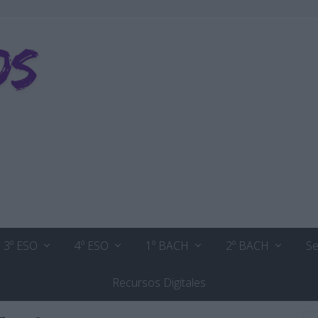
3º ESO
4º ESO
1º BACH
2º BACH
Se
Recursos Digitales