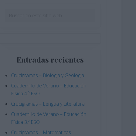
Barra
Buscar
en
lateral
este
principal
sitio
web
Entradas recientes
Crucigramas – Biologia y Geologia
Cuadernillo de Verano – Educación
Física 4.º ESO
Crucigramas – Lengua y Literatura
Cuadernillo de Verano – Educación
Física 3.º ESO
Crucigramas – Matemáticas