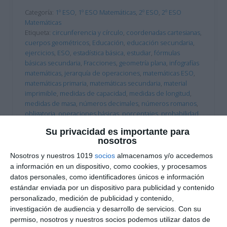
Categoría:
1º ESO
,
1º ESO Matemáticas
,
2º ESO
,
2º ESO
Matemáticas
Etiqueta:
circunferencia y círculo
,
coordenadas cartesianas
,
cuerpos geométricos
,
Educación
,
educación secundaria
,
ejercicios
,
ESO
,
estadística básica
,
estudiar
,
fórmulas
básicas secundaria
,
Fracciones
,
geometría plana
,
infografías
matemáticas
,
jerarquía de operaciones
,
matemáticas ESO
,
matemáticas primaria
,
matemáticas secundaria
,
material
imprimible
,
medidas de capacidad
,
medidas de longitud
,
medidas de masa
,
números decimales
,
números romanos
,
obligatoria
,
operaciones básicas
,
porcentajes
,
probabilidad
,
proporcionalidad
,
recurso educativo
,
RECURSOS
,
recursos
Su privacidad es importante para
educativos
,
repasar
,
repaso matemáticas
,
SECUNDARIA
,
nosotros
transición primaria ESO
,
visual thinking
Nosotros y nuestros 1019
socios
almacenamos y/o accedemos
a información en un dispositivo, como cookies, y procesamos
datos personales, como identificadores únicos e información
estándar enviada por un dispositivo para publicidad y contenido
personalizado, medición de publicidad y contenido,
investigación de audiencia y desarrollo de servicios.
Con su
permiso, nosotros y nuestros socios podemos utilizar datos de