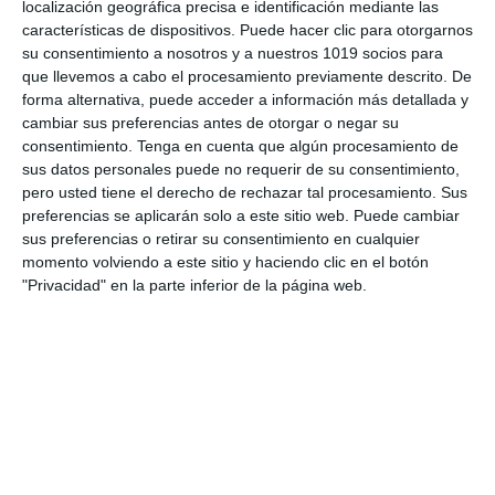
localización geográfica precisa e identificación mediante las
características de dispositivos. Puede hacer clic para otorgarnos
su consentimiento a nosotros y a nuestros 1019 socios para
que llevemos a cabo el procesamiento previamente descrito. De
forma alternativa, puede acceder a información más detallada y
cambiar sus preferencias antes de otorgar o negar su
consentimiento.
Tenga en cuenta que algún procesamiento de
Infografía Educativa: El
sus datos personales puede no requerir de su consentimiento,
pero usted tiene el derecho de rechazar tal procesamiento. Sus
Círculo y la
preferencias se aplicarán solo a este sitio web. Puede cambiar
sus preferencias o retirar su consentimiento en cualquier
Circunferencia –
momento volviendo a este sitio y haciendo clic en el botón
"Privacidad" en la parte inferior de la página web.
Matemáticas Primaria y
ESO
16 junio 2026
// by
Miguel Olivares
//
Dejar un comentario
Hoy compartimos una interesante infografía de
Matemáticas elaborada por el blog Actividades