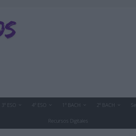
3º ESO
4º ESO
1º BACH
2º BACH
Se
Recursos Digitales