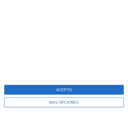
Entradas recientes
Cuadernillo de Verano – Tecnología y
Digitalización 1.º ESO
Crucigramas – Biologia y Geologia
Cuadernillo de Verano – Educación
Física 4.º ESO
Crucigramas – Lengua y Literatura
ACEPTO
Cuadernillo de Verano – Educación
Física 3.º ESO
MÁS OPCIONES