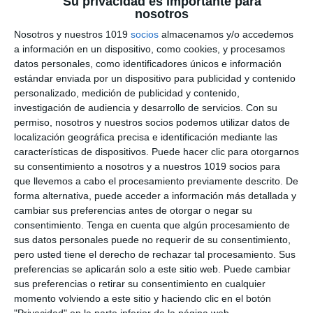
Su privacidad es importante para
nosotros
Cálculo de Volúmenes –
Nosotros y nuestros 1019
socios
almacenamos y/o accedemos
Matemáticas ESO
a información en un dispositivo, como cookies, y procesamos
datos personales, como identificadores únicos e información
2 junio 2026
// by
Miguel Olivares
//
Dejar un comentario
estándar enviada por un dispositivo para publicidad y contenido
personalizado, medición de publicidad y contenido,
investigación de audiencia y desarrollo de servicios.
Con su
Esta infografía educativa de Matemáticas está
permiso, nosotros y nuestros socios podemos utilizar datos de
diseñada para trabajar el cálculo de volúmenes
localización geográfica precisa e identificación mediante las
en ESO mediante un enfoque visual basado en el
características de dispositivos. Puede hacer clic para otorgarnos
Visual Thinking. El material combina esquemas,
su consentimiento a nosotros y a nuestros 1019 socios para
que llevemos a cabo el procesamiento previamente descrito. De
fórmulas, ejemplos resueltos e ilustraciones para
forma alternativa, puede acceder a información más detallada y
ayudar al alumnado a comprender cómo calcular
cambiar sus preferencias antes de otorgar o negar su
el espacio que ocupan los cuerpos geométricos
consentimiento.
Tenga en cuenta que algún procesamiento de
de forma clara, sencilla y visual. ¿Qué …
sus datos personales puede no requerir de su consentimiento,
pero usted tiene el derecho de rechazar tal procesamiento. Sus
preferencias se aplicarán solo a este sitio web. Puede cambiar
Categoría:
1º ESO
,
1º ESO Matemáticas
,
2º ESO
,
2º ESO
sus preferencias o retirar su consentimiento en cualquier
Matemáticas
,
3º ESO
,
3º ESO Matemáticas
,
4º ESO
,
4º ESO
momento volviendo a este sitio y haciendo clic en el botón
Matemáticas