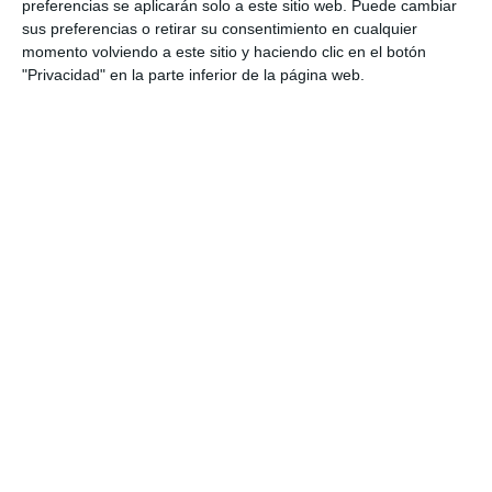
preferencias se aplicarán solo a este sitio web. Puede cambiar
sus preferencias o retirar su consentimiento en cualquier
Categoría:
4º ESO
,
4º ESO Matemáticas
,
Cuadernos Verano
,
momento volviendo a este sitio y haciendo clic en el botón
Sin categoría
"Privacidad" en la parte inferior de la página web.
Etiqueta:
cuadernillo de verano matemáticas aplicadas 4.º
ESO
,
cuaderno de vacaciones matemáticas
,
ecuaciones
,
educación secundaria
,
ejercicios
,
ESO
,
estadística
,
funciones
,
Geometría
,
interés bancario
,
juegos
matemáticos
,
matemática financiera
,
matemáticas aplicadas a
las ciencias sociales 4 ESO
,
material imprimible
,
Pitágoras
,
porcentajes
,
probabilidad
,
proporcionalidad
,
recurso
educativo
,
RECURSOS
,
recursos educativos
,
repasar
,
repaso matemáticas 4 ESO
,
sistemas
,
solucionario
,
teorema
de Tales