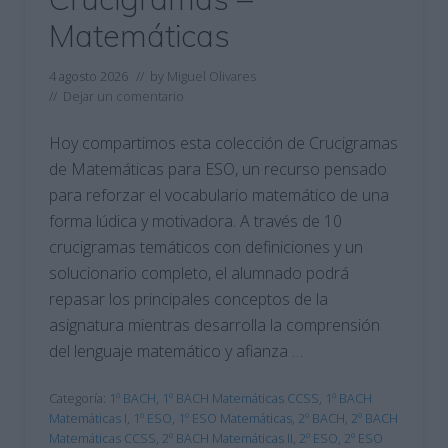
Matemáticas
4 agosto 2026
// by
Miguel Olivares
//
Dejar un comentario
Hoy compartimos esta colección de Crucigramas
de Matemáticas para ESO, un recurso pensado
para reforzar el vocabulario matemático de una
forma lúdica y motivadora. A través de 10
crucigramas temáticos con definiciones y un
solucionario completo, el alumnado podrá
repasar los principales conceptos de la
asignatura mientras desarrolla la comprensión
del lenguaje matemático y afianza …
Categoría:
1º BACH
,
1º BACH Matemáticas CCSS
,
1º BACH
Matemáticas I
,
1º ESO
,
1º ESO Matemáticas
,
2º BACH
,
2º BACH
Matemáticas CCSS
,
2º BACH Matemáticas II
,
2º ESO
,
2º ESO