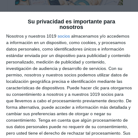
Cuadernillo de Verano –
Su privacidad es importante para
nosotros
Matemáticas Aplicadas
Nosotros y nuestros 1019
socios
almacenamos y/o accedemos
a las CCSS 4.º ESO
a información en un dispositivo, como cookies, y procesamos
datos personales, como identificadores únicos e información
estándar enviada por un dispositivo para publicidad y contenido
8 julio 2026
// by
Miguel Olivares
//
1 comentario
personalizado, medición de publicidad y contenido,
investigación de audiencia y desarrollo de servicios.
Con su
El Cuadernillo de Verano de Matemáticas
permiso, nosotros y nuestros socios podemos utilizar datos de
Aplicadas a las Ciencias Sociales para 4.º ESO es
localización geográfica precisa e identificación mediante las
un recurso pensado para reforzar y consolidar
características de dispositivos. Puede hacer clic para otorgarnos
los contenidos esenciales de esta materia a
su consentimiento a nosotros y a nuestros 1019 socios para
que llevemos a cabo el procesamiento previamente descrito. De
través de situaciones prácticas y ejercicios
forma alternativa, puede acceder a información más detallada y
relacionados con la vida cotidiana. Está
cambiar sus preferencias antes de otorgar o negar su
especialmente orientado al alumnado que cursa
consentimiento.
Tenga en cuenta que algún procesamiento de
la modalidad de Matemáticas Aplicadas,
sus datos personales puede no requerir de su consentimiento,
pero usted tiene el derecho de rechazar tal procesamiento. Sus
trabajando aspectos como …