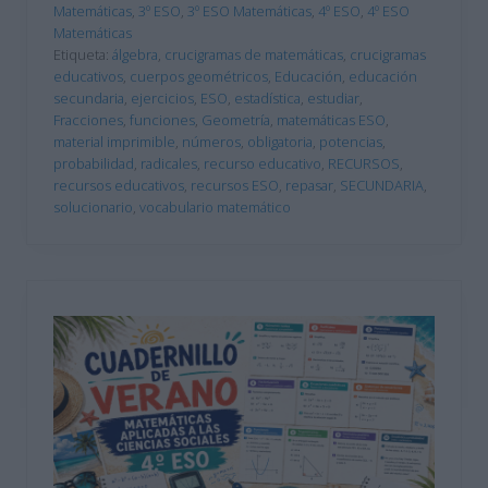
Matemáticas
,
3º ESO
,
3º ESO Matemáticas
,
4º ESO
,
4º ESO
Matemáticas
Etiqueta:
álgebra
,
crucigramas de matemáticas
,
crucigramas
educativos
,
cuerpos geométricos
,
Educación
,
educación
secundaria
,
ejercicios
,
ESO
,
estadística
,
estudiar
,
Fracciones
,
funciones
,
Geometría
,
matemáticas ESO
,
material imprimible
,
números
,
obligatoria
,
potencias
,
probabilidad
,
radicales
,
recurso educativo
,
RECURSOS
,
recursos educativos
,
recursos ESO
,
repasar
,
SECUNDARIA
,
solucionario
,
vocabulario matemático