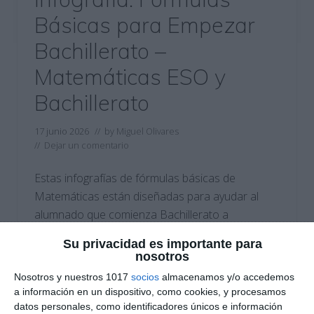
Básicas para Empezar
Bachillerato –
Matemáticas ESO y
Bachillerato
17 junio 2026
// by
Miguel Olivares
//
Dejar un comentario
Estas infografías de fórmulas básicas de
Matemáticas están diseñadas para ayudar al
alumnado que comienza Bachillerato a
consolidar los conocimientos imprescindibles
Su privacidad es importante para
adquiridos durante la ESO. El material reúne,
nosotros
mediante un enfoque visual basado en el Visual
Nosotros y nuestros 1017
socios
almacenamos y/o accedemos
Thinking, las fórmulas y procedimientos
a información en un dispositivo, como cookies, y procesamos
fundamentales que servirán como base para
datos personales, como identificadores únicos e información