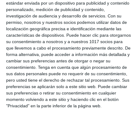
estándar enviada por un dispositivo para publicidad y contenido
afrontar con mayor seguridad los contenidos
personalizado, medición de publicidad y contenido,
matemáticos de …
investigación de audiencia y desarrollo de servicios.
Con su
permiso, nosotros y nuestros socios podemos utilizar datos de
Categoría:
1º BACH
,
1º BACH Matemáticas CCSS
,
1º BACH
localización geográfica precisa e identificación mediante las
Matemáticas I
,
4º ESO
,
4º ESO Matemáticas
características de dispositivos. Puede hacer clic para otorgarnos
Etiqueta:
álgebra básica
,
aritmética
,
bachillerato ciencias
,
su consentimiento a nosotros y a nuestros 1017 socios para
cuerpos geométricos
,
ecuaciones
,
Educación
,
educación
que llevemos a cabo el procesamiento previamente descrito. De
secundaria
,
ejercicios
,
ESO
,
estadística
,
estudiar
,
fichas
forma alternativa, puede acceder a información más detallada y
matemáticas
,
fórmulas básicas bachillerato
,
funciones y
cambiar sus preferencias antes de otorgar o negar su
gráficas
,
geometría plana
,
identidades notables
,
matemáticas
consentimiento.
Tenga en cuenta que algún procesamiento de
bachillerato
,
matemáticas financieras
,
matemáticas
sus datos personales puede no requerir de su consentimiento,
secundaria
,
material imprimible
,
notación científica
,
pero usted tiene el derecho de rechazar tal procesamiento. Sus
obligatoria
,
porcentajes
,
potencias
,
probabilidad
,
preferencias se aplicarán solo a este sitio web. Puede cambiar
proporcionalidad
,
raíces
,
recurso educativo
,
RECURSOS
,
sus preferencias o retirar su consentimiento en cualquier
recursos educativos
,
repasar
,
repaso matemáticas
,
momento volviendo a este sitio y haciendo clic en el botón
SECUNDARIA
,
sistemas de ecuaciones
,
transición ESO
bachillerato
,
trigonometría
,
visual thinking
"Privacidad" en la parte inferior de la página web.