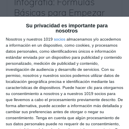
Infografía: Fórmulas
Básicas para Empezar
Bachillerato –
Su privacidad es importante para
nosotros
Matemáticas ESO y
Nosotros y nuestros 1019
socios
almacenamos y/o accedemos
Bachillerato
a información en un dispositivo, como cookies, y procesamos
datos personales, como identificadores únicos e información
17 junio 2026
// by
Miguel Olivares
estándar enviada por un dispositivo para publicidad y contenido
//
Dejar un comentario
personalizado, medición de publicidad y contenido,
investigación de audiencia y desarrollo de servicios.
Con su
Estas infografías de fórmulas básicas de
permiso, nosotros y nuestros socios podemos utilizar datos de
localización geográfica precisa e identificación mediante las
Matemáticas están diseñadas para ayudar al
características de dispositivos. Puede hacer clic para otorgarnos
alumnado que comienza Bachillerato a
su consentimiento a nosotros y a nuestros 1019 socios para
consolidar los conocimientos imprescindibles
que llevemos a cabo el procesamiento previamente descrito. De
adquiridos durante la ESO. El material reúne,
forma alternativa, puede acceder a información más detallada y
cambiar sus preferencias antes de otorgar o negar su
mediante un enfoque visual basado en el Visual
consentimiento.
Tenga en cuenta que algún procesamiento de
Thinking, las fórmulas y procedimientos
sus datos personales puede no requerir de su consentimiento,
fundamentales que servirán como base para