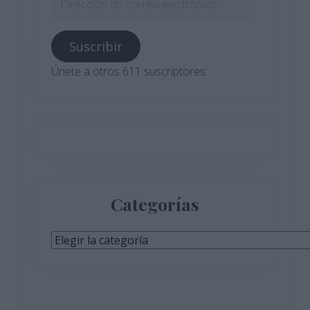
de
correo
Suscribir
electrónico
Únete a otros 611 suscriptores
Categorías
Categorías