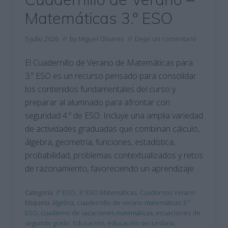
Matemáticas 3.º ESO
5 julio 2026
// by
Miguel Olivares
//
Dejar un comentario
El Cuadernillo de Verano de Matemáticas para
3.º ESO es un recurso pensado para consolidar
los contenidos fundamentales del curso y
preparar al alumnado para afrontar con
seguridad 4.º de ESO. Incluye una amplia variedad
de actividades graduadas que combinan cálculo,
álgebra, geometría, funciones, estadística,
probabilidad, problemas contextualizados y retos
de razonamiento, favoreciendo un aprendizaje …
Categoría:
3º ESO
,
3º ESO Matemáticas
,
Cuadernos Verano
Etiqueta:
álgebra
,
cuadernillo de verano matemáticas 3.º
ESO
,
cuaderno de vacaciones matemáticas
,
ecuaciones de
segundo grado
,
Educación
,
educación secundaria
,