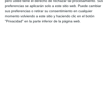
pero usted tiene el derecho de rechazar tal procesamiento. Sus
afrontar con mayor seguridad los contenidos
preferencias se aplicarán solo a este sitio web. Puede cambiar
matemáticos de …
sus preferencias o retirar su consentimiento en cualquier
momento volviendo a este sitio y haciendo clic en el botón
"Privacidad" en la parte inferior de la página web.
Categoría:
1º BACH
,
1º BACH Matemáticas CCSS
,
1º BACH
Matemáticas I
,
4º ESO
,
4º ESO Matemáticas
Etiqueta:
álgebra básica
,
aritmética
,
bachillerato ciencias
,
cuerpos geométricos
,
ecuaciones
,
Educación
,
educación
secundaria
,
ejercicios
,
ESO
,
estadística
,
estudiar
,
fichas
matemáticas
,
fórmulas básicas bachillerato
,
funciones y
gráficas
,
geometría plana
,
identidades notables
,
matemáticas
bachillerato
,
matemáticas financieras
,
matemáticas
secundaria
,
material imprimible
,
notación científica
,
obligatoria
,
porcentajes
,
potencias
,
probabilidad
,
proporcionalidad
,
raíces
,
recurso educativo
,
RECURSOS
,
recursos educativos
,
repasar
,
repaso matemáticas
,
SECUNDARIA
,
sistemas de ecuaciones
,
transición ESO
bachillerato
,
trigonometría
,
visual thinking