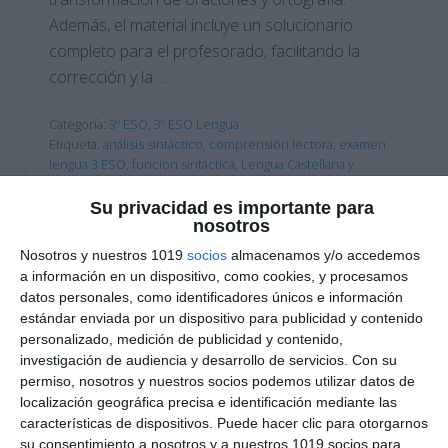
Además, el material incluye un solucionario
completo para el profesorado, facilitando la
corrección y la …
Categoría:
3º ESO
,
3º ESO Lengua
Etiqueta:
análisis sintáctico
,
comprensión lectora
,
examen
lengua 3 ESO
,
función sintáctica
,
Lengua Castellana y
Literatura
,
nexos subordinantes
,
oración compuesta
,
oraciones subordinadas
,
ortografía ESO
,
paréntesis
,
Su privacidad es importante para
recursos educativos ESO
,
signos de exclamación
,
signos de
nosotros
interrogación
,
sintaxis ESO
,
solucionario docente
,
Nosotros y nuestros 1019
socios
almacenamos y/o accedemos
subordinación
,
subordinadas adjetivas
,
subordinadas
a información en un dispositivo, como cookies, y procesamos
adverbiales
,
subordinadas causales
,
subordinadas
datos personales, como identificadores únicos e información
concesivas
,
subordinadas condicionales
,
subordinadas
estándar enviada por un dispositivo para publicidad y contenido
especificativas
,
subordinadas explicativas
,
subordinadas
personalizado, medición de publicidad y contenido,
finales
,
subordinadas sustantivas
,
subordinadas temporales
investigación de audiencia y desarrollo de servicios.
Con su
permiso, nosotros y nuestros socios podemos utilizar datos de
localización geográfica precisa e identificación mediante las
características de dispositivos. Puede hacer clic para otorgarnos
su consentimiento a nosotros y a nuestros 1019 socios para