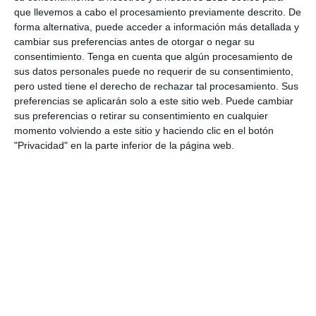
que llevemos a cabo el procesamiento previamente descrito. De
forma alternativa, puede acceder a información más detallada y
cambiar sus preferencias antes de otorgar o negar su
consentimiento.
Tenga en cuenta que algún procesamiento de
sus datos personales puede no requerir de su consentimiento,
pero usted tiene el derecho de rechazar tal procesamiento. Sus
preferencias se aplicarán solo a este sitio web. Puede cambiar
sus preferencias o retirar su consentimiento en cualquier
momento volviendo a este sitio y haciendo clic en el botón
"Privacidad" en la parte inferior de la página web.
Infografía: Jerarquía de
Operaciones –
Matemáticas ESO y
Primaria
28 mayo 2026
// by
Miguel Olivares
//
Dejar un comentario
Hoy queremos compartir una interesante