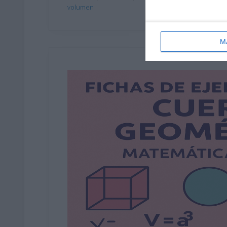
volumen
M