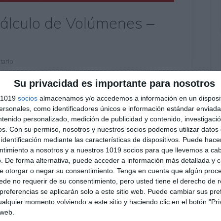
Cálculo de Volúmenes –
tario
Su privacidad es importante para nosotros
tá diseñada para trabajar el cálculo de volúmenes
 el Visual Thinking. El material combina
s 1019
socios
almacenamos y/o accedemos a información en un disposit
lustraciones para ayudar al alumnado a
sonales, como identificadores únicos e información estándar enviada 
ntenido personalizado, medición de publicidad y contenido, investigaci
cupan los cuerpos geométricos de forma clara,
os.
Con su permiso, nosotros y nuestros socios podemos utilizar datos 
identificación mediante las características de dispositivos. Puede hacer
ntimiento a nosotros y a nuestros 1019 socios para que llevemos a ca
Matemáticas
,
3º ESO
,
3º ESO Matemáticas
,
4º ESO
,
4º ESO
. De forma alternativa, puede acceder a información más detallada y 
e otorgar o negar su consentimiento.
Tenga en cuenta que algún proc
ntímetros cúbicos
,
cilindro
,
cono
,
cubo
,
cuerpos
de no requerir de su consentimiento, pero usted tiene el derecho de r
ión secundaria
,
ejercicios
,
esfera
,
ESO
,
estudiar
,
fórmulas
referencias se aplicarán solo a este sitio web. Puede cambiar sus pref
a educativa
,
matemáticas ESO
,
matemáticas secundaria
,
alquier momento volviendo a este sitio y haciendo clic en el botón "Pri
edro
,
pirámide
,
prisma
,
problemas de volumen
,
recurso
 web.
SECUNDARIA
,
unidades de volumen
,
visual thinking
,