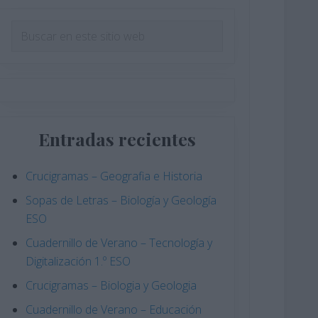
Barra
Buscar
en
lateral
este
principal
sitio
web
Entradas recientes
Crucigramas – Geografia e Historia
Sopas de Letras – Biología y Geología
ESO
Cuadernillo de Verano – Tecnología y
Digitalización 1.º ESO
Crucigramas – Biologia y Geologia
Cuadernillo de Verano – Educación