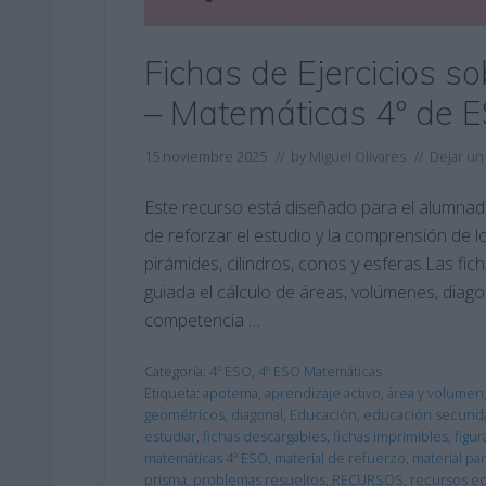
Fichas de Ejercicios 
– Matemáticas 4º de 
15 noviembre 2025
// by
Miguel Olivares
//
Dejar un
Este recurso está diseñado para el alumnad
de reforzar el estudio y la comprensión de
pirámides, cilindros, conos y esferas.Las fic
guiada el cálculo de áreas, volúmenes, diago
competencia …
Categoría:
4º ESO
,
4º ESO Matemáticas
Etiqueta:
apotema
,
aprendizaje activo
,
área y volumen
geométricos
,
diagonal
,
Educación
,
educación secunda
estudiar
,
fichas descargables
,
fichas imprimibles
,
figur
matemáticas 4º ESO
,
material de refuerzo
,
material pa
prisma
,
problemas resueltos
,
RECURSOS
,
recursos ed