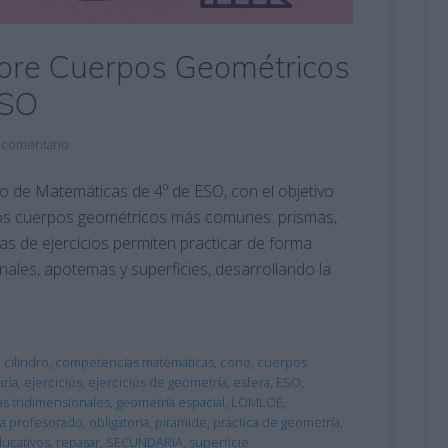
sobre Cuerpos Geométricos
ESO
 comentario
o de Matemáticas de 4º de ESO, con el objetivo
 los cuerpos geométricos más comunes: prismas,
has de ejercicios permiten practicar de forma
nales, apotemas y superficies, desarrollando la
,
cilindro
,
competencias matemáticas
,
cono
,
cuerpos
ria
,
ejercicios
,
ejercicios de geometría
,
esfera
,
ESO
,
as tridimensionales
,
geometría espacial
,
LOMLOE
,
ra profesorado
,
obligatoria
,
pirámide
,
práctica de geometría
,
ucativos
,
repasar
,
SECUNDARIA
,
superficie