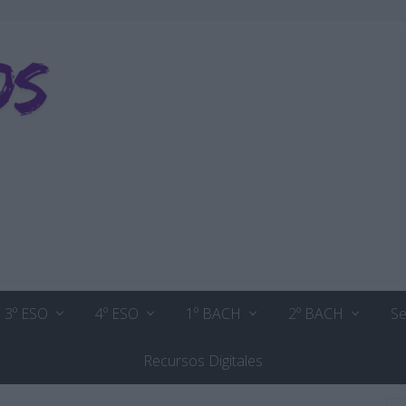
3º ESO
4º ESO
1º BACH
2º BACH
Se
Recursos Digitales