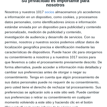
Su privacidad es importante para
nosotros
Cómo utilizar este
Nosotros y nuestros 1017
socios
almacenamos y/o accedemos
a información en un dispositivo, como cookies, y procesamos
material
datos personales, como identificadores únicos e información
estándar enviada por un dispositivo para publicidad y contenido
Este recurso puede utilizarse como apoyo visual
personalizado, medición de publicidad y contenido,
en el aula, material de introducción a la
investigación de audiencia y desarrollo de servicios.
Con su
permiso, nosotros y nuestros socios podemos utilizar datos de
geometría espacial, actividad de repaso o
localización geográfica precisa e identificación mediante las
complemento para proyectos de
Matemáticas
características de dispositivos. Puede hacer clic para otorgarnos
en ESO
. Gracias a su formato ilustrado y
su consentimiento a nosotros y a nuestros 1017 socios para
esquemático, resulta especialmente útil para
que llevemos a cabo el procesamiento previamente descrito. De
forma alternativa, puede acceder a información más detallada y
reforzar el uso de fórmulas geométricas, mejorar
cambiar sus preferencias antes de otorgar o negar su
la resolución de problemas y facilitar la
consentimiento.
Tenga en cuenta que algún procesamiento de
comprensión de los cuerpos tridimensionales
sus datos personales puede no requerir de su consentimiento,
mediante un aprendizaje más visual y
pero usted tiene el derecho de rechazar tal procesamiento. Sus
preferencias se aplicarán solo a este sitio web. Puede cambiar
significativo.
sus preferencias o retirar su consentimiento en cualquier
momento volviendo a este sitio y haciendo clic en el botón
DESCARGA AL FINAL