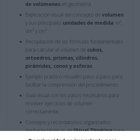
de volúmenes
en geometría.
Explicación visual del concepto de
volumen
y sus principales
unidades de medida
: m³,
dm³ y cm³.
Recopilación de las fórmulas fundamentales
para calcular el volumen de
cubos,
ortoedros, prismas, cilindros,
pirámides, conos y esferas
.
Ejemplo práctico resuelto paso a paso para
facilitar la comprensión del procedimiento.
Guía visual con los pasos necesarios para
resolver ejercicios de volumen
correctamente.
Consejos y recordatorios organizados
mediante técnicas de
Visual Thinking
para
evitar errores frecuentes en los cálculos.