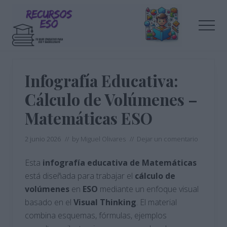
Menu
Saltar
Saltar
al
a
Men
contenido
la
principal
barra
Tu
lateral
blog
de
principal
Infografía Educativa:
educación
Cálculo de Volúmenes –
Matemáticas ESO
2 junio 2026
// by
Miguel Olivares
//
Dejar un comentario
Esta
infografía educativa de Matemáticas
está diseñada para trabajar el
cálculo de
volúmenes
en
ESO
mediante un enfoque visual
basado en el
Visual Thinking
. El material
combina esquemas, fórmulas, ejemplos