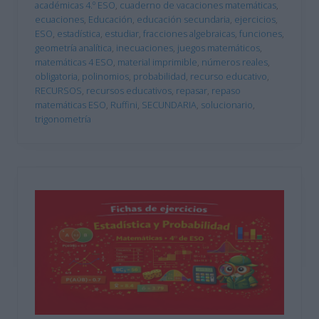
académicas 4.º ESO
,
cuaderno de vacaciones matemáticas
,
ecuaciones
,
Educación
,
educación secundaria
,
ejercicios
,
ESO
,
estadística
,
estudiar
,
fracciones algebraicas
,
funciones
,
geometría analítica
,
inecuaciones
,
juegos matemáticos
,
matemáticas 4 ESO
,
material imprimible
,
números reales
,
obligatoria
,
polinomios
,
probabilidad
,
recurso educativo
,
RECURSOS
,
recursos educativos
,
repasar
,
repaso
matemáticas ESO
,
Ruffini
,
SECUNDARIA
,
solucionario
,
trigonometría