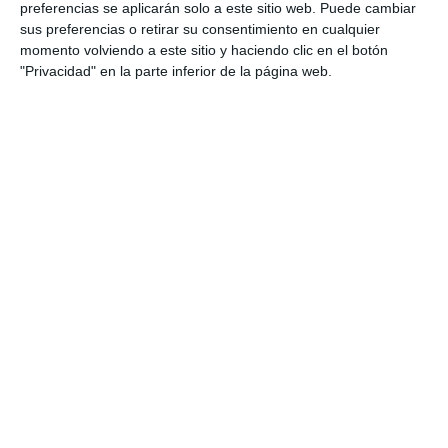
probabilidades y analizar situaciones aleatorias,
preferencias se aplicarán solo a este sitio web. Puede cambiar
sus preferencias o retirar su consentimiento en cualquier
desarrollando el razonamiento estadístico y la
momento volviendo a este sitio y haciendo clic en el botón
toma de decisiones basada en datos, de …
"Privacidad" en la parte inferior de la página web.
Categoría:
4º ESO
,
4º ESO Matemáticas
Etiqueta:
análisis de datos
,
combinatoria
,
competencia
matemática
,
diagramas de árbol
,
Educación
,
educación
secundaria
,
ejercicios
,
ejercicios de estadística
,
ESO
,
estadística
,
estadística bidimensional
,
estadística
descriptiva
,
estudiar
,
fichas de matemáticas
,
gráficos
estadísticos
,
LOMLOE
,
matemáticas 4º ESO
,
material
educativo
,
obligatoria
,
probabilidad
,
RECURSOS
,
recursos
educativos
,
refuerzo de estadística
,
repasar
,
SECUNDARIA