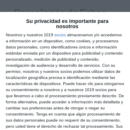
Recopilación de Fichas
de Ejercicios sobre
Su privacidad es importante para
nosotros
Estadística y
Nosotros y nuestros 1019
socios
almacenamos y/o accedemos
a información en un dispositivo, como cookies, y procesamos
Probabilidad de
datos personales, como identificadores únicos e información
Matemáticas de 4º ESO
estándar enviada por un dispositivo para publicidad y contenido
personalizado, medición de publicidad y contenido,
investigación de audiencia y desarrollo de servicios.
Con su
2 enero 2026
// by
Miguel Olivares
permiso, nosotros y nuestros socios podemos utilizar datos de
//
Dejar un comentario
localización geográfica precisa e identificación mediante las
características de dispositivos. Puede hacer clic para otorgarnos
Este conjunto de fichas de ejercicios está
su consentimiento a nosotros y a nuestros 1019 socios para
orientado al trabajo de los contenidos de
que llevemos a cabo el procesamiento previamente descrito. De
estadística y probabilidad en la materia de
forma alternativa, puede acceder a información más detallada y
cambiar sus preferencias antes de otorgar o negar su
Matemáticas de 4º de ESO.El material permite al
consentimiento.
Tenga en cuenta que algún procesamiento de
alumnado recopilar, organizar e
sus datos personales puede no requerir de su consentimiento,
interpretar datos, así como calcular
pero usted tiene el derecho de rechazar tal procesamiento. Sus