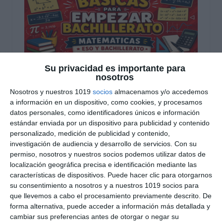
Su privacidad es importante para
Infografía: Fórmulas
nosotros
Nosotros y nuestros 1019
socios
almacenamos y/o accedemos
Básicas para Empezar
a información en un dispositivo, como cookies, y procesamos
Bachillerato –
datos personales, como identificadores únicos e información
estándar enviada por un dispositivo para publicidad y contenido
Matemáticas ESO y
personalizado, medición de publicidad y contenido,
investigación de audiencia y desarrollo de servicios.
Con su
Bachillerato
permiso, nosotros y nuestros socios podemos utilizar datos de
localización geográfica precisa e identificación mediante las
17 junio 2026
// by
Miguel Olivares
características de dispositivos. Puede hacer clic para otorgarnos
//
Dejar un comentario
su consentimiento a nosotros y a nuestros 1019 socios para
que llevemos a cabo el procesamiento previamente descrito. De
Estas infografías de fórmulas básicas de
forma alternativa, puede acceder a información más detallada y
cambiar sus preferencias antes de otorgar o negar su
Matemáticas están diseñadas para ayudar al