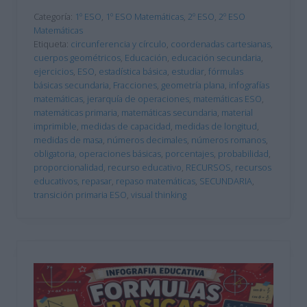
Categoría:
1º ESO
,
1º ESO Matemáticas
,
2º ESO
,
2º ESO
Matemáticas
Etiqueta:
circunferencia y círculo
,
coordenadas cartesianas
,
cuerpos geométricos
,
Educación
,
educación secundaria
,
ejercicios
,
ESO
,
estadística básica
,
estudiar
,
fórmulas
básicas secundaria
,
Fracciones
,
geometría plana
,
infografías
matemáticas
,
jerarquía de operaciones
,
matemáticas ESO
,
matemáticas primaria
,
matemáticas secundaria
,
material
imprimible
,
medidas de capacidad
,
medidas de longitud
,
medidas de masa
,
números decimales
,
números romanos
,
obligatoria
,
operaciones básicas
,
porcentajes
,
probabilidad
,
proporcionalidad
,
recurso educativo
,
RECURSOS
,
recursos
educativos
,
repasar
,
repaso matemáticas
,
SECUNDARIA
,
transición primaria ESO
,
visual thinking