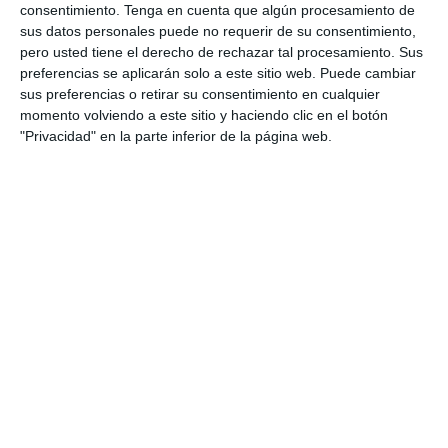
consentimiento.
Tenga en cuenta que algún procesamiento de
alumnado que comienza Bachillerato a
sus datos personales puede no requerir de su consentimiento,
consolidar los conocimientos imprescindibles
pero usted tiene el derecho de rechazar tal procesamiento. Sus
adquiridos durante la ESO. El material reúne,
preferencias se aplicarán solo a este sitio web. Puede cambiar
sus preferencias o retirar su consentimiento en cualquier
mediante un enfoque visual basado en el Visual
momento volviendo a este sitio y haciendo clic en el botón
Thinking, las fórmulas y procedimientos
"Privacidad" en la parte inferior de la página web.
fundamentales que servirán como base para
afrontar con mayor seguridad los contenidos
matemáticos de …
Categoría:
1º BACH
,
1º BACH Matemáticas CCSS
,
1º BACH
Matemáticas I
,
4º ESO
,
4º ESO Matemáticas
Etiqueta:
álgebra básica
,
aritmética
,
bachillerato ciencias
,
cuerpos geométricos
,
ecuaciones
,
Educación
,
educación
secundaria
,
ejercicios
,
ESO
,
estadística
,
estudiar
,
fichas
matemáticas
,
fórmulas básicas bachillerato
,
funciones y
gráficas
,
geometría plana
,
identidades notables
,
matemáticas
bachillerato
,
matemáticas financieras
,
matemáticas
secundaria
,
material imprimible
,
notación científica
,
obligatoria
,
porcentajes
,
potencias
,
probabilidad
,