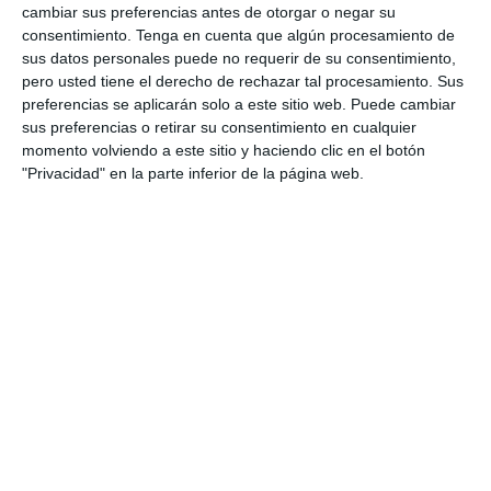
Etiqueta:
aprendizaje visual
,
cálculo de volúmenes
,
cambiar sus preferencias antes de otorgar o negar su
centímetros cúbicos
,
cilindro
,
cono
,
cubo
,
cuerpos
consentimiento.
Tenga en cuenta que algún procesamiento de
geométricos
,
decímetros cúbicos
,
Educación
,
educación
sus datos personales puede no requerir de su consentimiento,
secundaria
,
ejercicios
,
esfera
,
ESO
,
estudiar
,
fórmulas
pero usted tiene el derecho de rechazar tal procesamiento. Sus
geométricas
,
Geometría
,
geometría espacial
,
infografía
preferencias se aplicarán solo a este sitio web. Puede cambiar
educativa
,
matemáticas ESO
,
matemáticas secundaria
,
sus preferencias o retirar su consentimiento en cualquier
material imprimible
,
metros cúbicos
,
obligatoria
,
ortoedro
,
momento volviendo a este sitio y haciendo clic en el botón
pirámide
,
prisma
,
problemas de volumen
,
recurso
"Privacidad" en la parte inferior de la página web.
educativo
,
RECURSOS
,
recursos educativos
,
repasar
,
SECUNDARIA
,
unidades de volumen
,
visual thinking
,
volumen