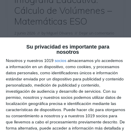
Cálculo de Volúmenes –
Matemáticas ESO
2 junio 2026
// by
Miguel Olivares
//
Dejar un comentario
Esta infografía educativa de Matemáticas está
Su privacidad es importante para
nosotros
diseñada para trabajar el cálculo de volúmenes
Nosotros y nuestros 1019
socios
almacenamos y/o accedemos
en ESO mediante un enfoque visual basado en el
a información en un dispositivo, como cookies, y procesamos
Visual Thinking. El material combina esquemas,
datos personales, como identificadores únicos e información
fórmulas, ejemplos resueltos e ilustraciones para
estándar enviada por un dispositivo para publicidad y contenido
ayudar al alumnado a comprender cómo calcular
personalizado, medición de publicidad y contenido,
investigación de audiencia y desarrollo de servicios.
Con su
el espacio que ocupan los cuerpos geométricos
permiso, nosotros y nuestros socios podemos utilizar datos de
de forma clara, sencilla y visual. ¿Qué …
localización geográfica precisa e identificación mediante las
características de dispositivos. Puede hacer clic para otorgarnos
Categoría:
1º ESO
,
1º ESO Matemáticas
,
2º ESO
,
2º ESO
su consentimiento a nosotros y a nuestros 1019 socios para
Matemáticas
,
3º ESO
,
3º ESO Matemáticas
,
4º ESO
,
4º ESO
que llevemos a cabo el procesamiento previamente descrito. De
Matemáticas
forma alternativa, puede acceder a información más detallada y