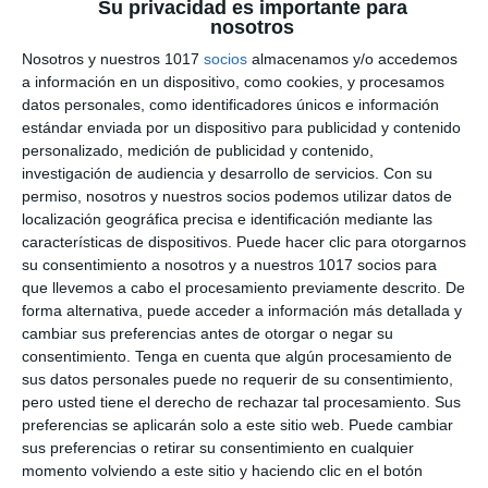
Su privacidad es importante para
nosotros
Cálculo de Volúmenes –
Nosotros y nuestros 1017
socios
almacenamos y/o accedemos
Matemáticas ESO
a información en un dispositivo, como cookies, y procesamos
datos personales, como identificadores únicos e información
2 junio 2026
// by
Miguel Olivares
//
Dejar un comentario
estándar enviada por un dispositivo para publicidad y contenido
personalizado, medición de publicidad y contenido,
Esta infografía educativa de Matemáticas está
investigación de audiencia y desarrollo de servicios.
Con su
permiso, nosotros y nuestros socios podemos utilizar datos de
diseñada para trabajar el cálculo de volúmenes
localización geográfica precisa e identificación mediante las
en ESO mediante un enfoque visual basado en el
características de dispositivos. Puede hacer clic para otorgarnos
Visual Thinking. El material combina esquemas,
su consentimiento a nosotros y a nuestros 1017 socios para
fórmulas, ejemplos resueltos e ilustraciones para
que llevemos a cabo el procesamiento previamente descrito. De
forma alternativa, puede acceder a información más detallada y
ayudar al alumnado a comprender cómo calcular
cambiar sus preferencias antes de otorgar o negar su
el espacio que ocupan los cuerpos geométricos
consentimiento.
Tenga en cuenta que algún procesamiento de
de forma clara, sencilla y visual. ¿Qué …
sus datos personales puede no requerir de su consentimiento,
pero usted tiene el derecho de rechazar tal procesamiento. Sus
Categoría:
1º ESO
,
1º ESO Matemáticas
,
2º ESO
,
2º ESO
preferencias se aplicarán solo a este sitio web. Puede cambiar
Matemáticas
,
3º ESO
,
3º ESO Matemáticas
,
4º ESO
,
4º ESO
sus preferencias o retirar su consentimiento en cualquier
Matemáticas
momento volviendo a este sitio y haciendo clic en el botón