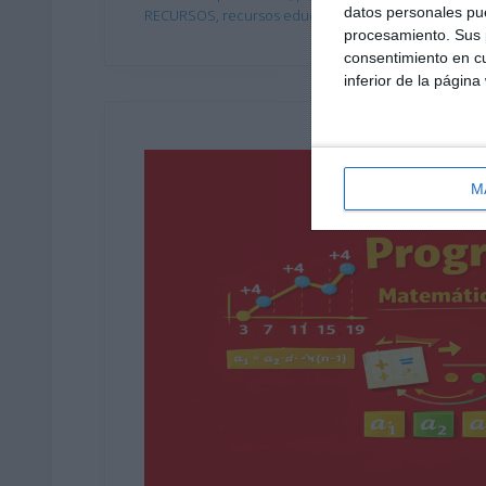
datos personales pue
RECURSOS
,
recursos educativos
,
refuerzo matemáti
procesamiento. Sus p
consentimiento en cu
inferior de la página
M