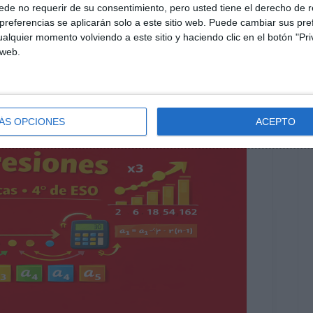
de no requerir de su consentimiento, pero usted tiene el derecho de r
co
,
repasar
,
SECUNDARIA
,
sumas y restas
,
visual thinking
referencias se aplicarán solo a este sitio web. Puede cambiar sus pref
alquier momento volviendo a este sitio y haciendo clic en el botón "Pri
 web.
ÁS OPCIONES
ACEPTO