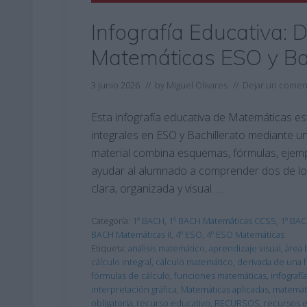
Infografía Educativa: 
Matemáticas ESO y Bac
3 junio 2026
// by
Miguel Olivares
//
Dejar un comen
Esta infografía educativa de Matemáticas es
integrales en ESO y Bachillerato mediante un
material combina esquemas, fórmulas, ejempl
ayudar al alumnado a comprender dos de lo
clara, organizada y visual. …
Categoría:
1º BACH
,
1º BACH Matemáticas CCSS
,
1º BAC
BACH Matemáticas II
,
4º ESO
,
4º ESO Matemáticas
Etiqueta:
análisis matemático
,
aprendizaje visual
,
área 
cálculo integral
,
cálculo matemático
,
derivada de una 
fórmulas de cálculo
,
funciones matemáticas
,
infografí
interpretación gráfica
,
Matemáticas aplicadas
,
matemáti
obligatoria
,
recurso educativo
,
RECURSOS
,
recursos 