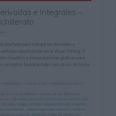
Derivadas e Integrales –
hillerato
tario
tá diseñada para trabajar las derivadas e
 enfoque visual basado en el Visual Thinking. El
os resueltos e interpretaciones gráficas para
s conceptos fundamentales del cálculo de forma
H Matemáticas I
,
2º BACH
,
2º BACH Matemáticas CCSS
,
2º
bajo la curva
,
bachillerato ciencias
,
cálculo diferencial
,
función
,
derivadas
,
Educación
,
educación secundaria
,
ESO
,
a educativa
,
Integral definida
,
integral indefinida
,
integrales
,
cas bachillerato
,
material imprimible
,
máximos y mínimos
,
educativos
,
reglas de derivación
,
reglas de integración
,