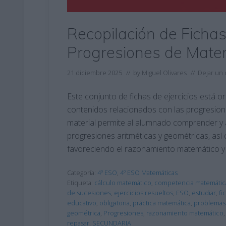
Recopilación de Fichas
Progresiones de Mate
21 diciembre 2025
// by
Miguel Olivares
//
Dejar un
Este conjunto de fichas de ejercicios está o
contenidos relacionados con las progresion
material permite al alumnado comprender y 
progresiones aritméticas y geométricas, as
favoreciendo el razonamiento matemático y 
Categoría:
4º ESO
,
4º ESO Matemáticas
Etiqueta:
cálculo matemático
,
competencia matemátic
de sucesiones
,
ejercicios resueltos
,
ESO
,
estudiar
,
fi
educativo
,
obligatoria
,
práctica matemática
,
problemas
geométrica
,
Progresiones
,
razonamiento matemático
repasar
,
SECUNDARIA