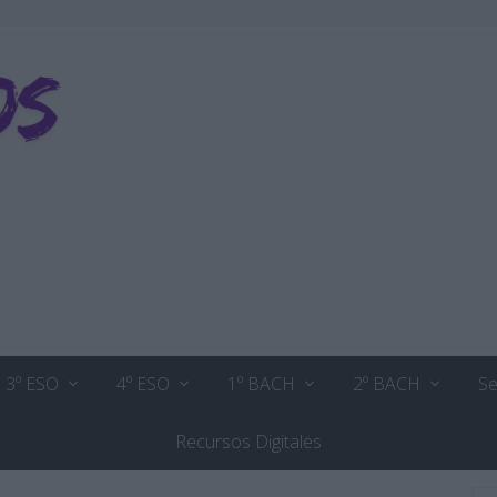
3º ESO
4º ESO
1º BACH
2º BACH
Se
Recursos Digitales