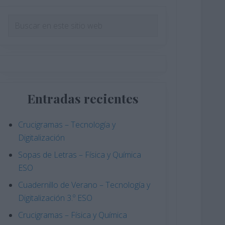
Barra
Buscar
en
lateral
este
principal
sitio
web
Entradas recientes
Crucigramas – Tecnología y
Digitalización
Sopas de Letras – Física y Química
ESO
Cuadernillo de Verano – Tecnología y
Digitalización 3.º ESO
Crucigramas – Física y Química