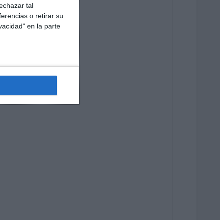
echazar tal
erencias o retirar su
vacidad" en la parte