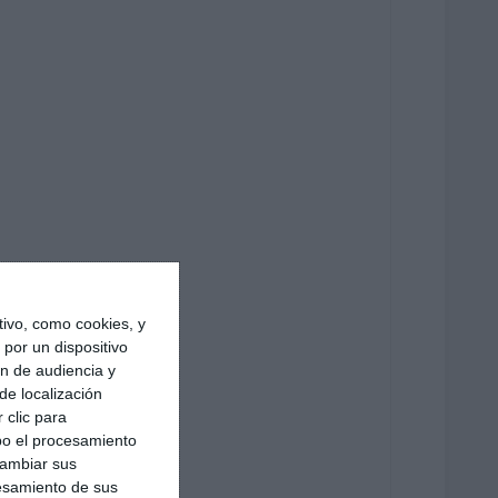
ivo, como cookies, y
por un dispositivo
ón de audiencia y
de localización
 clic para
bo el procesamiento
cambiar sus
esamiento de sus