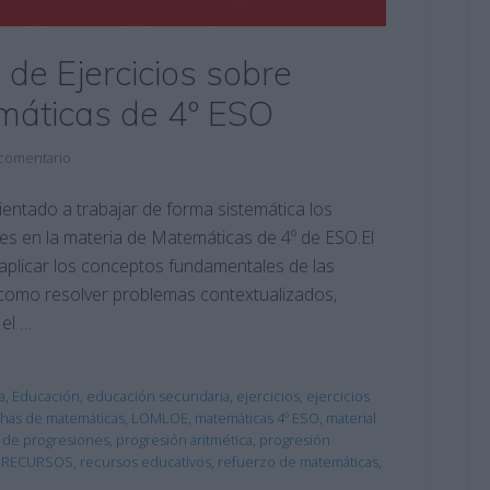
 de Ejercicios sobre
máticas de 4º ESO
 comentario
rientado a trabajar de forma sistemática los
es en la materia de Matemáticas de 4º de ESO.El
aplicar los conceptos fundamentales de las
í como resolver problemas contextualizados,
el …
a
,
Educación
,
educación secundaria
,
ejercicios
,
ejercicios
chas de matemáticas
,
LOMLOE
,
matemáticas 4º ESO
,
material
 de progresiones
,
progresión aritmética
,
progresión
,
RECURSOS
,
recursos educativos
,
refuerzo de matemáticas
,