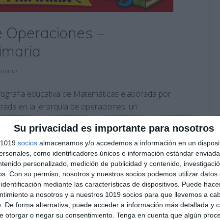
de Operaciones –
imaria
ntario
fografía educativa de Matemáticas elaborada por
ntrada en la jerarquía de operaciones, un
Primaria y los primeros cursos de ESO. Este
Su privacidad es importante para nosotros
 correcto en el que deben resolverse las
s 1019
socios
almacenamos y/o accedemos a información en un disposit
sonales, como identificadores únicos e información estándar enviada 
ntenido personalizado, medición de publicidad y contenido, investigaci
os.
Con su permiso, nosotros y nuestros socios podemos utilizar datos 
ulo matemático
,
cartel matemático
,
competencia matemática
,
identificación mediante las características de dispositivos. Puede hacer
tudiar
,
infografía educativa
,
infografía matemáticas
,
jerarquía
ntimiento a nosotros y a nuestros 1019 socios para que llevemos a ca
ria
,
matemáticas secundaria
,
material imprimible
,
. De forma alternativa, puede acceder a información más detallada y 
aritméticas
,
operaciones básicas
,
operaciones combinadas
,
e otorgar o negar su consentimiento.
Tenga en cuenta que algún proc
,
primaria y ESO
,
recurso educativo
,
recurso matemático
,