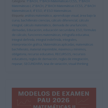
Categoría:
1º BACH
,
1º BACH Matemáticas CCSS
,
1º BACH
Matemáticas I
,
2º BACH
,
2º BACH Matemáticas CCSS
,
2º BACH
Matemáticas II
,
4º ESO
,
4º ESO Matemáticas
Etiqueta:
análisis matemático
,
aprendizaje visual
,
área bajo la
curva
,
bachillerato ciencias
,
cálculo diferencial
,
cálculo
integral
,
cálculo matemático
,
derivada de una función
,
derivadas
,
Educación
,
educación secundaria
,
ESO
,
fórmulas
de cálculo
,
funciones matemáticas
,
infografía educativa
,
Integral definida
,
integral indefinida
,
integrales
,
interpretación gráfica
,
Matemáticas aplicadas
,
matemáticas
bachillerato
,
material imprimible
,
máximos y mínimos
,
obligatoria
,
recurso educativo
,
RECURSOS
,
recursos
educativos
,
reglas de derivación
,
reglas de integración
,
repasar
,
SECUNDARIA
,
tasa de variación
,
visual thinking