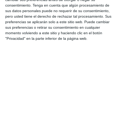
modelos permiten al profesorado y al alumnado
consentimiento.
Tenga en cuenta que algún procesamiento de
conocer la estructura, el tipo de ejercicios y los
sus datos personales puede no requerir de su consentimiento,
criterios de evaluación que se aplicarán en …
pero usted tiene el derecho de rechazar tal procesamiento. Sus
preferencias se aplicarán solo a este sitio web. Puede cambiar
Categoría:
Selectividad
,
Selectividad Matemáticas II
sus preferencias o retirar su consentimiento en cualquier
Etiqueta:
acceso a la universidad
,
álgebra
,
análisis
momento volviendo a este sitio y haciendo clic en el botón
matemático
,
Bachillerato
,
cálculo diferencial
,
Competencias
"Privacidad" en la parte inferior de la página web.
clave
,
derivadas
,
distribuciones
,
Educación
,
educación
secundaria
,
ejercicios
,
ESO
,
estadística
,
estudiar
,
evaluación
competencial
,
funciones
,
Geometría
,
integrales
,
LOMLOE
,
Matemáticas II
,
matrices
,
modelos oficiales
,
obligatoria
,
optimización
,
PAU 2026
,
probabilidad
,
RECURSOS
,
recursos
docentes
,
recursos educativos
,
repasar
,
resolución de
problemas
,
SECUNDARIA
,
simulacros PAU
,
sistemas lineales
,
trigonometría