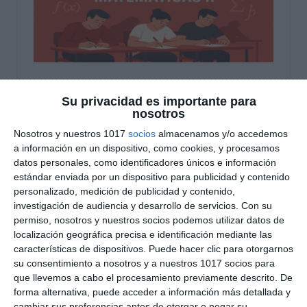
Modelos de Exámenes
Su privacidad es importante para
nosotros
Matemáticas II – PAU
Nosotros y nuestros 1017
socios
almacenamos y/o accedemos
2026
a información en un dispositivo, como cookies, y procesamos
datos personales, como identificadores únicos e información
15 noviembre 2025
// by
Miguel Olivares
estándar enviada por un dispositivo para publicidad y contenido
//
Dejar un comentario
personalizado, medición de publicidad y contenido,
investigación de audiencia y desarrollo de servicios.
Con su
Hoy os traemos una recopilación de modelos de
permiso, nosotros y nuestros socios podemos utilizar datos de
localización geográfica precisa e identificación mediante las
examen de Matemáticas II para 2.º de
características de dispositivos. Puede hacer clic para otorgarnos
Bachillerato, adaptados a la nueva PAU 2026
su consentimiento a nosotros y a nuestros 1017 socios para
según las directrices oficiales publicadas por las
que llevemos a cabo el procesamiento previamente descrito. De
distintas comunidades autónomas.Estos
forma alternativa, puede acceder a información más detallada y
cambiar sus preferencias antes de otorgar o negar su