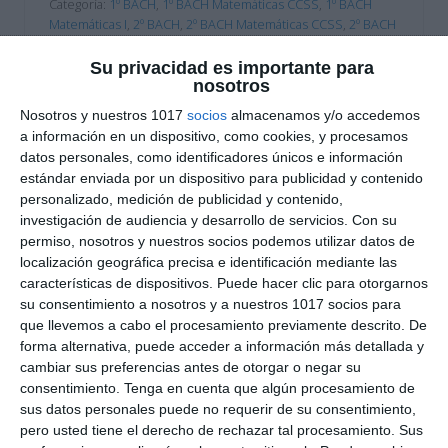
Categoría:
1º BACH
,
1º BACH Matemáticas CCSS
,
1º BACH
Matemáticas I
,
2º BACH
,
2º BACH Matemáticas CCSS
,
2º BACH
Matemáticas II
,
4º ESO
,
4º ESO Matemáticas
Etiqueta:
análisis matemático
,
aprendizaje visual
,
área bajo la
Su privacidad es importante para
curva
,
bachillerato ciencias
,
cálculo diferencial
,
cálculo
nosotros
integral
,
cálculo matemático
,
derivada de una función
,
Nosotros y nuestros 1017
socios
almacenamos y/o accedemos
derivadas
,
Educación
,
educación secundaria
,
ESO
,
fórmulas
a información en un dispositivo, como cookies, y procesamos
de cálculo
,
funciones matemáticas
,
infografía educativa
,
datos personales, como identificadores únicos e información
Integral definida
,
integral indefinida
,
integrales
,
estándar enviada por un dispositivo para publicidad y contenido
interpretación gráfica
,
Matemáticas aplicadas
,
matemáticas
personalizado, medición de publicidad y contenido,
bachillerato
,
material imprimible
,
máximos y mínimos
,
investigación de audiencia y desarrollo de servicios.
Con su
obligatoria
,
recurso educativo
,
RECURSOS
,
recursos
permiso, nosotros y nuestros socios podemos utilizar datos de
educativos
,
reglas de derivación
,
reglas de integración
,
localización geográfica precisa e identificación mediante las
repasar
,
SECUNDARIA
,
tasa de variación
,
visual thinking
características de dispositivos. Puede hacer clic para otorgarnos
su consentimiento a nosotros y a nuestros 1017 socios para
que llevemos a cabo el procesamiento previamente descrito. De
forma alternativa, puede acceder a información más detallada y
cambiar sus preferencias antes de otorgar o negar su
consentimiento.
Tenga en cuenta que algún procesamiento de
sus datos personales puede no requerir de su consentimiento,
pero usted tiene el derecho de rechazar tal procesamiento. Sus