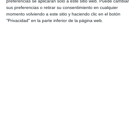
preferencias se aplicarán solo a este sitio web. Puede cambiar
sus preferencias o retirar su consentimiento en cualquier
momento volviendo a este sitio y haciendo clic en el botón
"Privacidad" en la parte inferior de la página web.
Fichas de Ejercicios
sobre Funciones –
Matemáticas 4º de ESO
27 noviembre 2025
// by
Miguel Olivares
//
Dejar un comentario
Este material está dirigido al alumnado de
Matemáticas de 4º de ESO y permite practicar los
contenidos fundamentales del tema de
funciones: representación de rectas y parábolas,
análisis de dominio y recorrido, resolución de