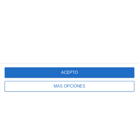
materiales didácticos
,
números reales
,
obligatoria
,
práctica
matemática
,
preparación de exámenes
,
problemas
resueltos
,
RECURSOS
,
recursos educativos
,
refuerzo
escolar
,
regresión
,
repasar
,
resolución de problemas
,
SECUNDARIA
,
solucionarios
,
trigonometría
ACEPTO
MÁS OPCIONES
Ejercicios y Solucionario
de Tema 6 «Límites de