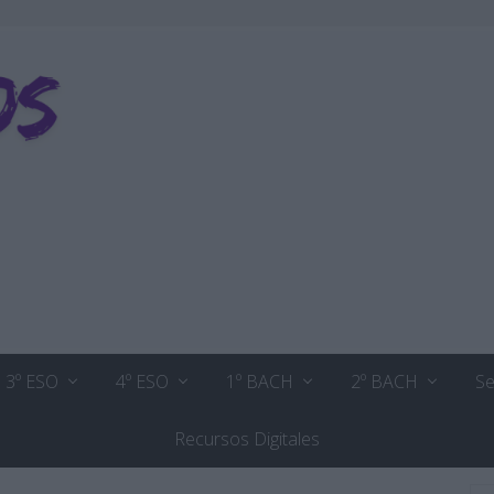
3º ESO
4º ESO
1º BACH
2º BACH
Se
Recursos Digitales