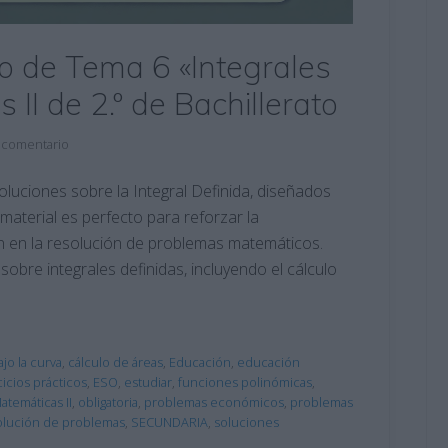
rio de Tema 6 «Integrales
II de 2.º de Bachillerato
 comentario
oluciones sobre la Integral Definida, diseñados
material es perfecto para reforzar la
ón en la resolución de problemas matemáticos.
 sobre integrales definidas, incluyendo el cálculo
ajo la curva
,
cálculo de áreas
,
Educación
,
educación
cicios prácticos
,
ESO
,
estudiar
,
funciones polinómicas
,
atemáticas II
,
obligatoria
,
problemas económicos
,
problemas
olución de problemas
,
SECUNDARIA
,
soluciones