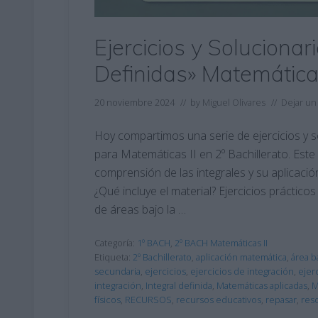
Ejercicios y Soluciona
Definidas» Matemáticas 
20 noviembre 2024
// by
Miguel Olivares
//
Dejar un
Hoy compartimos una serie de ejercicios y s
para Matemáticas II en 2º Bachillerato. Este 
comprensión de las integrales y su aplicaci
¿Qué incluye el material? Ejercicios prácticos
de áreas bajo la …
Categoría:
1º BACH
,
2º BACH Matemáticas II
Etiqueta:
2º Bachillerato
,
aplicación matemática
,
área b
secundaria
,
ejercicios
,
ejercicios de integración
,
ejer
integración
,
Integral definida
,
Matemáticas aplicadas
,
M
físicos
,
RECURSOS
,
recursos educativos
,
repasar
,
res