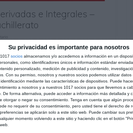
Derivadas e Integrales –
hillerato
tario
Su privacidad es importante para nosotros
tá diseñada para trabajar las derivadas e
s 1017
socios
almacenamos y/o accedemos a información en un disposit
 enfoque visual basado en el Visual Thinking. El
sonales, como identificadores únicos e información estándar enviada 
os resueltos e interpretaciones gráficas para
ntenido personalizado, medición de publicidad y contenido, investigaci
s conceptos fundamentales del cálculo de forma
os.
Con su permiso, nosotros y nuestros socios podemos utilizar datos 
identificación mediante las características de dispositivos. Puede hacer
ntimiento a nosotros y a nuestros 1017 socios para que llevemos a ca
. De forma alternativa, puede acceder a información más detallada y 
H Matemáticas I
,
2º BACH
,
2º BACH Matemáticas CCSS
,
2º
e otorgar o negar su consentimiento.
Tenga en cuenta que algún proc
de no requerir de su consentimiento, pero usted tiene el derecho de r
bajo la curva
,
bachillerato ciencias
,
cálculo diferencial
,
referencias se aplicarán solo a este sitio web. Puede cambiar sus pref
función
,
derivadas
,
Educación
,
educación secundaria
,
ESO
,
alquier momento volviendo a este sitio y haciendo clic en el botón "Pri
a educativa
,
Integral definida
,
integral indefinida
,
integrales
,
 web.
cas bachillerato
,
material imprimible
,
máximos y mínimos
,
educativos
,
reglas de derivación
,
reglas de integración
,