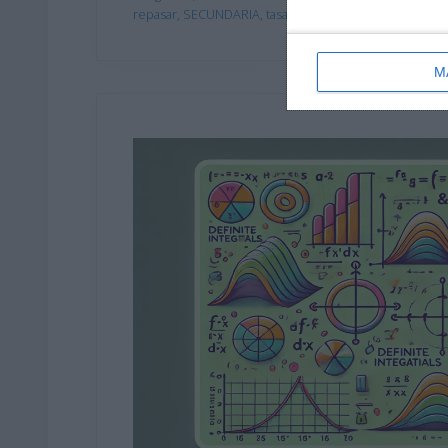
repasar
,
SECUNDARIA
,
tasa de variación
,
visual thinkin
M