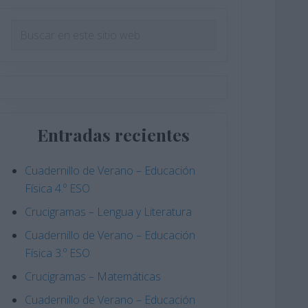
Barra
Buscar
en
lateral
este
principal
sitio
web
Entradas recientes
Cuadernillo de Verano – Educación
Física 4.º ESO
Crucigramas – Lengua y Literatura
Cuadernillo de Verano – Educación
Física 3.º ESO
Crucigramas – Matemáticas
Cuadernillo de Verano – Educación