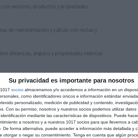
s con vectores, productos y propiedades
as de representación y cálculo con rectas y
obre distancias, ángulos y propiedades métricas
icios de conteo, combinaciones, permutaciones y
Su privacidad es importante para nosotros
s 1017
socios
almacenamos y/o accedemos a información en un disposit
sonales, como identificadores únicos e información estándar enviada 
lemas sobre distribuciones discretas y continuas
ntenido personalizado, medición de publicidad y contenido, investigaci
os.
Con su permiso, nosotros y nuestros socios podemos utilizar datos 
identificación mediante las características de dispositivos. Puede hacer
ntimiento a nosotros y a nuestros 1017 socios para que llevemos a ca
. De forma alternativa, puede acceder a información más detallada y 
e otorgar o negar su consentimiento.
Tenga en cuenta que algún proc
, en casa o como material de refuerzo para