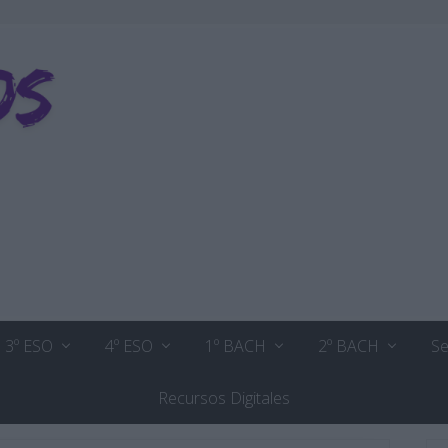
3º ESO
4º ESO
1º BACH
2º BACH
Se
Recursos Digitales