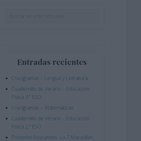
Barra
Buscar
en
lateral
este
principal
sitio
web
Entradas recientes
Crucigramas – Lengua y Literatura
Cuadernillo de Verano – Educación
Física 3.º ESO
Crucigramas – Matemáticas
Cuadernillo de Verano – Educación
Física 2.º ESO
Pósteres Educativos: La 7 Maravillas