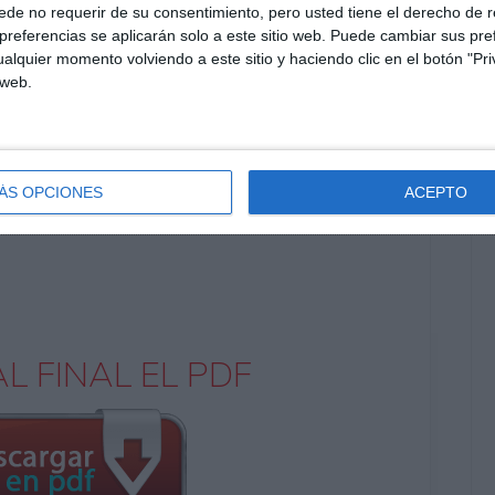
de no requerir de su consentimiento, pero usted tiene el derecho de r
mplear las fichas como tareas y actividades de
referencias se aplicarán solo a este sitio web. Puede cambiar sus pref
ueden usar los
problemas resueltos y
alquier momento volviendo a este sitio y haciendo clic en el botón "Pri
dar su aprendizaje.
 web.
tamos a explorar nuestro blog
Recursos ESO
.
ÁS OPCIONES
ACEPTO
gs amigos:
L FINAL EL PDF