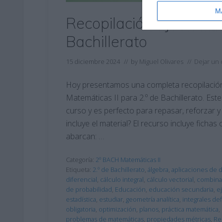
M
Recopilación Ejercicios
Bachillerato
15 diciembre 2024
// by
Miguel Olivares
//
Dejar un
Hoy presentamos una completa recopilación d
Matemáticas II para 2.º de Bachillerato. Est
curso y es perfecto para repasar, reforzar 
incluye el material? El recurso incluye ficha
abarcan: …
Categoría:
2º BACH Matemáticas II
Etiqueta:
2.º de Bachillerato
,
álgebra
,
aplicaciones de 
diferencial
,
cálculo integral
,
cálculo vectorial
,
combina
de probabilidad
,
Educación
,
educación secundaria
,
e
estadística
,
estudiar
,
geometría analítica
,
integrales def
obligatoria
,
optimización
,
planos
,
práctica matemática
,
problemas de matemáticas
,
propiedades métricas
,
Re