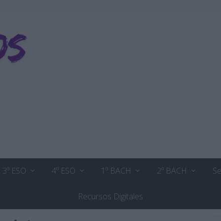
3º ESO
4º ESO
1º BACH
2º BACH
Se
Recursos Digitales