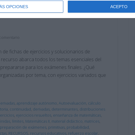
ÁS OPCIONES
ACEPTO
 Matemáticas II – 2º de
 comentario
e fichas de ejercicios y solucionarios de
e recurso abarca todos los temas esenciales del
y prepararse para los exámenes finales. ¿Qué
s organizadas por tema, con ejercicios variados que
derivadas
,
aprendizaje autónomo
,
Autoevaluación
,
cálculo
toria
,
continuidad
,
derivadas
,
determinantes
,
distribuciones
jercicios
,
ejercicios resueltos
,
enseñanza de matemáticas
,
inidas
,
límites
,
Matemáticas II
,
material didáctico
,
matrices
,
preparación de exámenes
,
primitivas
,
probabilidad
,
ctas
,
RECURSOS
,
recursos educativos
,
refuerzo escolar
,