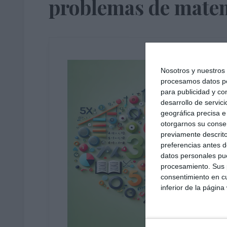
problemas de mate
Nosotros y nuestro
procesamos datos per
para publicidad y co
desarrollo de servici
geográfica precisa e 
otorgarnos su conse
previamente descrito
preferencias antes d
datos personales pue
procesamiento. Sus p
consentimiento en cu
inferior de la página