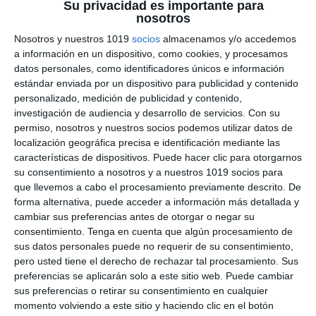
Su privacidad es importante para
Derivadas e Integrales –
nosotros
Nosotros y nuestros 1019
socios
almacenamos y/o accedemos
Matemáticas ESO y
a información en un dispositivo, como cookies, y procesamos
datos personales, como identificadores únicos e información
Bachillerato
estándar enviada por un dispositivo para publicidad y contenido
personalizado, medición de publicidad y contenido,
3 junio 2026
// by
Miguel Olivares
//
Dejar un comentario
investigación de audiencia y desarrollo de servicios.
Con su
permiso, nosotros y nuestros socios podemos utilizar datos de
Esta infografía educativa de Matemáticas está
localización geográfica precisa e identificación mediante las
diseñada para trabajar las derivadas e integrales
características de dispositivos. Puede hacer clic para otorgarnos
su consentimiento a nosotros y a nuestros 1019 socios para
en ESO y Bachillerato mediante un enfoque
que llevemos a cabo el procesamiento previamente descrito. De
visual basado en el Visual Thinking. El material
forma alternativa, puede acceder a información más detallada y
combina esquemas, fórmulas, ejemplos
cambiar sus preferencias antes de otorgar o negar su
resueltos e interpretaciones gráficas para
consentimiento.
Tenga en cuenta que algún procesamiento de
sus datos personales puede no requerir de su consentimiento,
ayudar al alumnado a comprender dos de los
pero usted tiene el derecho de rechazar tal procesamiento. Sus
conceptos fundamentales del cálculo de forma
preferencias se aplicarán solo a este sitio web. Puede cambiar
clara, organizada y visual. …
sus preferencias o retirar su consentimiento en cualquier
momento volviendo a este sitio y haciendo clic en el botón