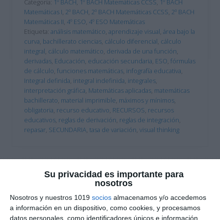
Categoría:
1º BACH
,
1º BACH Matemáticas CCSS
,
1º BACH
Matemáticas I
,
2º BACH
,
2º BACH Matemáticas CCSS
,
2º BACH
Matemáticas II
,
4º ESO
,
4º ESO Matemáticas
Etiqueta:
análisis matemático
,
aprendizaje visual
,
área bajo la
curva
,
bachillerato ciencias
,
cálculo diferencial
,
cálculo
integral
,
cálculo matemático
,
derivada de una función
,
derivadas
,
Educación
,
educación secundaria
,
ESO
,
fórmulas
de cálculo
,
funciones matemáticas
,
infografía educativa
,
Integral definida
,
integral indefinida
,
integrales
,
interpretación gráfica
,
Matemáticas aplicadas
,
matemáticas
bachillerato
,
material imprimible
,
máximos y mínimos
,
obligatoria
,
recurso educativo
,
RECURSOS
,
recursos
educativos
,
reglas de derivación
,
reglas de integración
,
repasar
,
SECUNDARIA
,
tasa de variación
,
visual thinking
Su privacidad es importante para
nosotros
Nosotros y nuestros 1019
socios
almacenamos y/o accedemos
a información en un dispositivo, como cookies, y procesamos
datos personales, como identificadores únicos e información