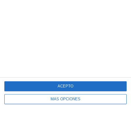
educativas
,
funciones
,
logaritmos
,
matemáticas
,
obligatoria
,
operaciones
,
potencias
,
práctica matemática
,
RECURSOS
,
recursos educativos
,
refuerzo
,
repasar
,
repaso
,
resolución
de ecuaciones
,
SECUNDARIA
ACEPTO
MÁS OPCIONES
Ejercicios y Solucionario
de Tema 3 «Aplicaciones