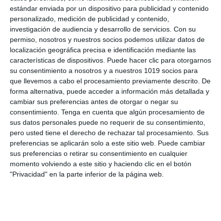
estándar enviada por un dispositivo para publicidad y contenido
personalizado, medición de publicidad y contenido,
investigación de audiencia y desarrollo de servicios.
Con su
permiso, nosotros y nuestros socios podemos utilizar datos de
localización geográfica precisa e identificación mediante las
características de dispositivos. Puede hacer clic para otorgarnos
Modelos de Exámenes
su consentimiento a nosotros y a nuestros 1019 socios para
que llevemos a cabo el procesamiento previamente descrito. De
Matemáticas II – PAU
forma alternativa, puede acceder a información más detallada y
2026
cambiar sus preferencias antes de otorgar o negar su
consentimiento.
Tenga en cuenta que algún procesamiento de
sus datos personales puede no requerir de su consentimiento,
15 noviembre 2025
// by
Miguel Olivares
pero usted tiene el derecho de rechazar tal procesamiento. Sus
//
Dejar un comentario
preferencias se aplicarán solo a este sitio web. Puede cambiar
sus preferencias o retirar su consentimiento en cualquier
Hoy os traemos una recopilación de modelos de
momento volviendo a este sitio y haciendo clic en el botón
examen de Matemáticas II para 2.º de
"Privacidad" en la parte inferior de la página web.
Bachillerato, adaptados a la nueva PAU 2026
según las directrices oficiales publicadas por las
distintas comunidades autónomas.Estos