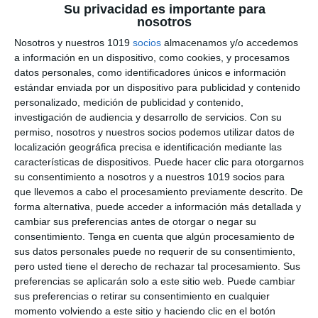
Su privacidad es importante para
Derivadas e Integrales –
nosotros
Nosotros y nuestros 1019
socios
almacenamos y/o accedemos
Matemáticas ESO y
a información en un dispositivo, como cookies, y procesamos
Bachillerato
datos personales, como identificadores únicos e información
estándar enviada por un dispositivo para publicidad y contenido
personalizado, medición de publicidad y contenido,
3 junio 2026
// by
Miguel Olivares
//
Dejar un comentario
investigación de audiencia y desarrollo de servicios.
Con su
permiso, nosotros y nuestros socios podemos utilizar datos de
Esta infografía educativa de Matemáticas está
localización geográfica precisa e identificación mediante las
diseñada para trabajar las derivadas e integrales
características de dispositivos. Puede hacer clic para otorgarnos
en ESO y Bachillerato mediante un enfoque
su consentimiento a nosotros y a nuestros 1019 socios para
que llevemos a cabo el procesamiento previamente descrito. De
visual basado en el Visual Thinking. El material
forma alternativa, puede acceder a información más detallada y
combina esquemas, fórmulas, ejemplos
cambiar sus preferencias antes de otorgar o negar su
resueltos e interpretaciones gráficas para
consentimiento.
Tenga en cuenta que algún procesamiento de
ayudar al alumnado a comprender dos de los
sus datos personales puede no requerir de su consentimiento,
pero usted tiene el derecho de rechazar tal procesamiento. Sus
conceptos fundamentales del cálculo de forma
preferencias se aplicarán solo a este sitio web. Puede cambiar
clara, organizada y visual. …
sus preferencias o retirar su consentimiento en cualquier
momento volviendo a este sitio y haciendo clic en el botón