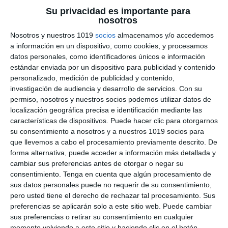
Su privacidad es importante para
nosotros
Recopilación de Fichas
Nosotros y nuestros 1019
socios
almacenamos y/o accedemos
de Ejercicios sobre
a información en un dispositivo, como cookies, y procesamos
datos personales, como identificadores únicos e información
Movimiento y Cinemática
estándar enviada por un dispositivo para publicidad y contenido
personalizado, medición de publicidad y contenido,
de Física y Química de 4º
investigación de audiencia y desarrollo de servicios.
Con su
permiso, nosotros y nuestros socios podemos utilizar datos de
ESO
localización geográfica precisa e identificación mediante las
características de dispositivos. Puede hacer clic para otorgarnos
4 noviembre 2025
// by
Miguel Olivares
su consentimiento a nosotros y a nuestros 1019 socios para
//
Dejar un comentario
que llevemos a cabo el procesamiento previamente descrito. De
forma alternativa, puede acceder a información más detallada y
Esta recopilación reúne una selección de fichas
cambiar sus preferencias antes de otorgar o negar su
de ejercicios de Física y Química para 4º de ESO
consentimiento.
Tenga en cuenta que algún procesamiento de
sus datos personales puede no requerir de su consentimiento,
centradas en el estudio del movimiento y la
pero usted tiene el derecho de rechazar tal procesamiento. Sus
cinemática.A través de estos materiales, el
preferencias se aplicarán solo a este sitio web. Puede cambiar
alumnado podrá comprender y analizar los
sus preferencias o retirar su consentimiento en cualquier
momento volviendo a este sitio y haciendo clic en el botón