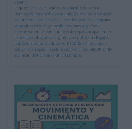
Verano
Etiqueta:
3.º ESO
,
ciudades
,
cuadernillo de verano
,
demografía
,
desarrollo sostenible
,
Educación
,
educación
secundaria
,
ejercicios
,
ESO
,
estados
,
estudiar
,
geografía
,
geografía e historia
,
geografía económica
,
gráficos
,
interpretación de datos
,
juegos de repaso
,
mapas
,
material
imprimible
,
obligatoria
,
organización política de España
,
población
,
recurso educativo
,
RECURSOS
,
recursos
educativos
,
repasar
,
sectores económicos
,
SECUNDARIA
,
sociedad
,
solucionario
,
Unión Europea