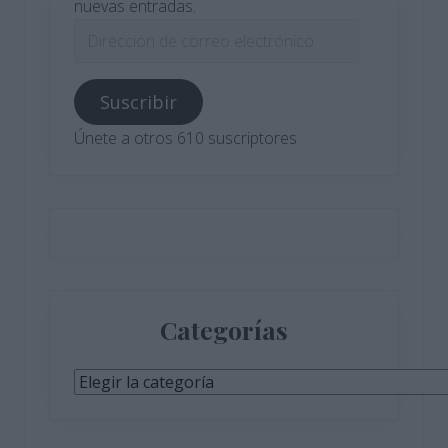
nuevas entradas.
Dirección
de
correo
Suscribir
electrónico
Únete a otros 610 suscriptores
Categorías
Categorías