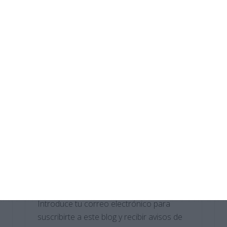
Digitalización 3.º ESO
Crucigramas – Física y Química
Sopas de Letras – Economía ESO
Cuadernillo de Verano – Tecnología y
Digitalización 2.º ESO
Crucigramas – Geografia e Historia
Suscríbete al blog por
correo electrónico
Introduce tu correo electrónico para
suscribirte a este blog y recibir avisos de