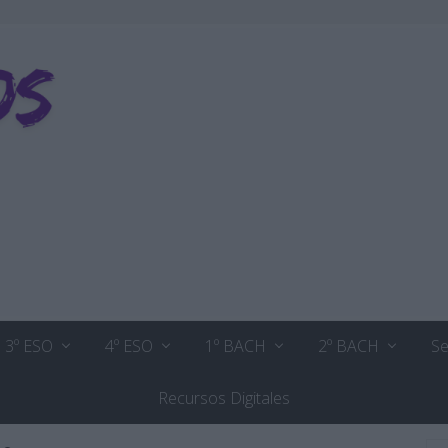
3º ESO
4º ESO
1º BACH
2º BACH
Se
Recursos Digitales