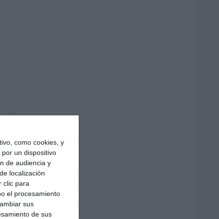
ivo, como cookies, y
por un dispositivo
ón de audiencia y
de localización
 clic para
bo el procesamiento
cambiar sus
esamiento de sus