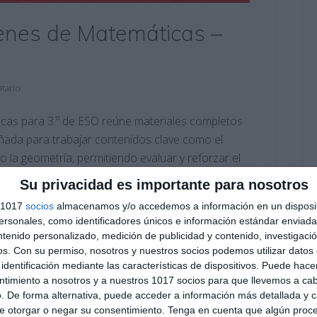
enes de Matemáticas –
tario
cas para 3.º de ESO reúne materiales completos
eñada para trabajar contenidos clave como el
o la geometría, permitiendo evaluar y reforzar el
e este material? 1.ª evaluación – Exámenes:
Su privacidad es importante para nosotros
s 1017
socios
almacenamos y/o accedemos a información en un disposit
sonales, como identificadores únicos e información estándar enviada 
ntenido personalizado, medición de publicidad y contenido, investigaci
ejercicios
,
ESO
,
evaluación matemática
,
exámenes 3 ESO
,
os.
Con su permiso, nosotros y nuestros socios podemos utilizar datos 
,
matemáticas ESO
,
monomios
,
operaciones combinadas
,
identificación mediante las características de dispositivos. Puede hacer
as
,
problemas matemáticos
,
productos notables
,
ntimiento a nosotros y a nuestros 1017 socios para que llevemos a ca
cativos
,
regla de Ruffini
,
repaso matemáticas
,
SECUNDARIA
,
. De forma alternativa, puede acceder a información más detallada y 
ones
,
tercera evaluación matemáticas
e otorgar o negar su consentimiento.
Tenga en cuenta que algún proc