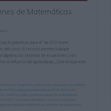
enes de Matemáticas
tario
cas Académicas para 4.º de ESO reúne
s del curso. El recurso permite trabajar
l álgebra, los sistemas de ecuaciones o los
omo el refuerzo del aprendizaje. ¿Qué incluye este
 financiero
,
ecuaciones
,
Educación
,
educación secundaria
,
menes ESO
,
exámenes matemáticas 4 ESO
,
funciones
,
ESO
,
números reales
,
primera evaluación matemáticas
,
ECURSOS
,
recursos educativos
,
recursos educativos
egunda evaluación matemáticas
,
sistemas de ecuaciones
,