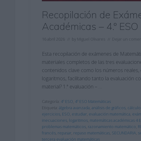
Recopilación de Exám
Académicas – 4.º ESO
16 abril 2026
// by
Miguel Olivares
//
Dejar un comen
Esta recopilación de exámenes de Matemáti
materiales completos de las tres evaluacione
contenidos clave como los números reales, e
logaritmos, facilitando tanto la evaluación c
material? 1.ª evaluación – …
Categoría:
4º ESO
,
4º ESO Matemáticas
Etiqueta:
álgebra avanzada
,
análisis de gráficos
,
cálculo
ejercicios
,
ESO
,
estudiar
,
evaluación matemática
,
exá
inecuaciones
,
logaritmos
,
matemáticas académicas 4 
problemas matemáticos
,
razonamiento matemático
,
R
francés
,
repasar
,
repaso matemáticas
,
SECUNDARIA
,
s
tercera evaluación matemáticas