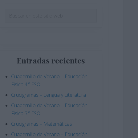
Barra
Buscar
en
lateral
este
principal
sitio
web
Entradas recientes
Cuadernillo de Verano – Educación
Física 4.º ESO
Crucigramas – Lengua y Literatura
Cuadernillo de Verano – Educación
Física 3.º ESO
Crucigramas – Matemáticas
Cuadernillo de Verano – Educación