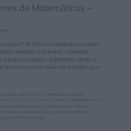
enes de Matemáticas –
tario
cas para 2.º de ESO reúne materiales completos
 pruebas diseñadas para evaluar contenidos
 la proporcionalidad o la geometría, siendo un
n el aula como para el repaso del alumnado. ¿Qué
secundaria
,
ejercicios
,
ESO
,
estadística
,
evaluación
 2 ESO
,
Fracciones
,
funciones
,
Geometría
,
matemáticas ESO
,
tencias
,
primera evaluación matemáticas
,
problemas
 docentes
,
recursos educativos
,
repaso matemáticas
,
ra evaluación matemáticas