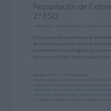
Recopilación de Exám
2.º ESO
14 abril 2026
// by
Miguel Olivares
//
Dejar un comen
Esta recopilación de exámenes de Matemáti
de las tres evaluaciones del curso. Incluye
fundamentales como el álgebra, los números,
recurso muy útil tanto para la evaluación e
…
Categoría:
2º ESO
,
2º ESO Matemáticas
Etiqueta:
álgebra
,
ecuaciones
,
Educación
,
educación 
matemática
,
exámenes 2 ESO
,
exámenes matemáticas
material educativo
,
números enteros
,
porcentajes
,
po
matemáticos
,
proporcionalidad
,
RECURSOS
,
recursos
SECUNDARIA
,
segunda evaluación matemáticas
,
terce