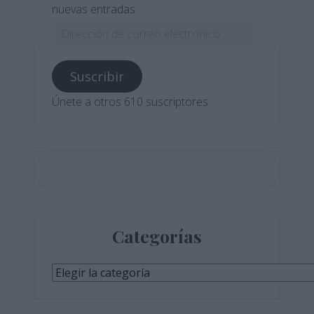
nuevas entradas.
Dirección
de
correo
Suscribir
electrónico
Únete a otros 610 suscriptores
Categorías
Categorías