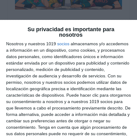
Fichas de Problemas de
Su privacidad es importante para
Matemáticas de 1º de
nosotros
Nosotros y nuestros 1019
socios
almacenamos y/o accedemos
ESO – KPOP Demon
a información en un dispositivo, como cookies, y procesamos
Hunters
datos personales, como identificadores únicos e información
estándar enviada por un dispositivo para publicidad y contenido
personalizado, medición de publicidad y contenido,
25 noviembre 2025
// by
Miguel Olivares
investigación de audiencia y desarrollo de servicios.
Con su
//
Dejar un comentario
permiso, nosotros y nuestros socios podemos utilizar datos de
localización geográfica precisa e identificación mediante las
Hemos diseñado estas fichas de problemas de
características de dispositivos. Puede hacer clic para otorgarnos
Matemáticas dirigidas al alumnado de 1º de ESO,
su consentimiento a nosotros y a nuestros 1019 socios para
tomando como inspiración el universo narrativo
que llevemos a cabo el procesamiento previamente descrito. De
forma alternativa, puede acceder a información más detallada y
y visual de K-Pop Demon Hunters. Este material
cambiar sus preferencias antes de otorgar o negar su
integra resolución de problemas con una
consentimiento.
Tenga en cuenta que algún procesamiento de
ambientación cercana a los intereses actuales
sus datos personales puede no requerir de su consentimiento,