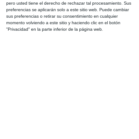
del alumnado, combinando elementos de
pero usted tiene el derecho de rechazar tal procesamiento. Sus
conciertos, ensayos, personajes, entrenamiento
preferencias se aplicarán solo a este sitio web. Puede cambiar
sus preferencias o retirar su consentimiento en cualquier
y situaciones del mundo K-pop …
momento volviendo a este sitio y haciendo clic en el botón
"Privacidad" en la parte inferior de la página web.
Categoría:
1º ESO
,
1º ESO Matemáticas
Etiqueta:
1º de ESO
,
actividades para secundaria
,
aprendizaje competencial
,
competencia matemática
,
contexto narrativo
,
cuaderno de trabajo
,
cultura juvenil
,
demon hunters película
,
Educación
,
educación secundaria
,
ejercicios
,
ejercicios con contexto
,
enseñanza motivadora
,
ESO
,
estudiar
,
fans kpop
,
fichas imprimibles
,
fichas kpop
,
gamificación educativa
,
HUNTR/X
,
kpop activities
,
KPOP
Demon Hunters
,
kpop math problems
,
kpop temática aula
,
kpop worksheets
,
LOMLOE
,
matemáticas
,
materiales
educativos kpop demon hunters
,
obligatoria
,
práctica
matemática
,
problemas contextualizados
,
RECURSOS
,
recursos educativos
,
repasar
,
resolución de problemas
,
SECUNDARIA