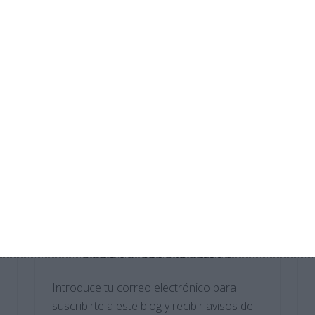
Digitalización 4.º ESO
Crucigramas – Tecnología y
Digitalización
Sopas de Letras – Física y Química ESO
Cuadernillo de Verano – Tecnología y
Digitalización 3.º ESO
Crucigramas – Física y Química
Suscríbete al blog por
correo electrónico
Introduce tu correo electrónico para
suscribirte a este blog y recibir avisos de