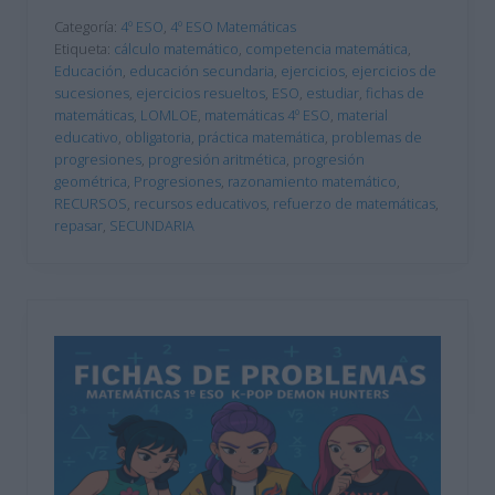
Categoría:
4º ESO
,
4º ESO Matemáticas
Etiqueta:
cálculo matemático
,
competencia matemática
,
Educación
,
educación secundaria
,
ejercicios
,
ejercicios de
sucesiones
,
ejercicios resueltos
,
ESO
,
estudiar
,
fichas de
matemáticas
,
LOMLOE
,
matemáticas 4º ESO
,
material
educativo
,
obligatoria
,
práctica matemática
,
problemas de
progresiones
,
progresión aritmética
,
progresión
geométrica
,
Progresiones
,
razonamiento matemático
,
RECURSOS
,
recursos educativos
,
refuerzo de matemáticas
,
repasar
,
SECUNDARIA