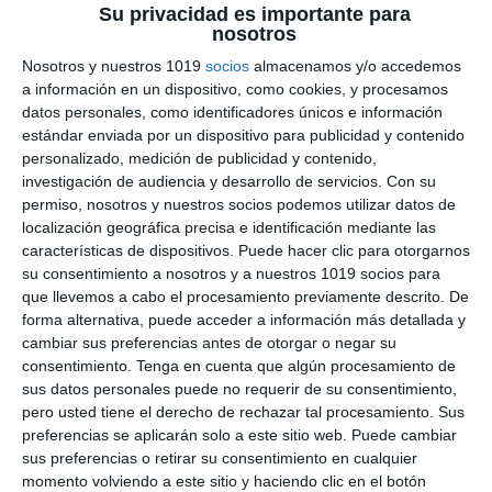
Su privacidad es importante para
Derivadas e Integrales –
nosotros
Nosotros y nuestros 1019
socios
almacenamos y/o accedemos
Matemáticas ESO y
a información en un dispositivo, como cookies, y procesamos
Bachillerato
datos personales, como identificadores únicos e información
estándar enviada por un dispositivo para publicidad y contenido
personalizado, medición de publicidad y contenido,
3 junio 2026
// by
Miguel Olivares
//
Dejar un comentario
investigación de audiencia y desarrollo de servicios.
Con su
permiso, nosotros y nuestros socios podemos utilizar datos de
Esta infografía educativa de Matemáticas está
localización geográfica precisa e identificación mediante las
diseñada para trabajar las derivadas e integrales
características de dispositivos. Puede hacer clic para otorgarnos
en ESO y Bachillerato mediante un enfoque
su consentimiento a nosotros y a nuestros 1019 socios para
que llevemos a cabo el procesamiento previamente descrito. De
visual basado en el Visual Thinking. El material
forma alternativa, puede acceder a información más detallada y
combina esquemas, fórmulas, ejemplos
cambiar sus preferencias antes de otorgar o negar su
resueltos e interpretaciones gráficas para
consentimiento.
Tenga en cuenta que algún procesamiento de
ayudar al alumnado a comprender dos de los
sus datos personales puede no requerir de su consentimiento,
pero usted tiene el derecho de rechazar tal procesamiento. Sus
conceptos fundamentales del cálculo de forma
preferencias se aplicarán solo a este sitio web. Puede cambiar
clara, organizada y visual. …
sus preferencias o retirar su consentimiento en cualquier
momento volviendo a este sitio y haciendo clic en el botón