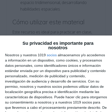
espacio tridimensional, desarrollando
habilidades espaciales.
Cómo utilizar este material
Este recurso es ideal para practicar en clase,
como refuerzo en casa o preparación para
Su privacidad es importante para
pruebas. Se recomienda trabajar con regla,
nosotros
compás y escuadra para lograr precisión en los
Nosotros y nuestros 1019
socios
almacenamos y/o accedemos
trazados, y resolver cada ejercicio siguiendo el
a información en un dispositivo, como cookies, y procesamos
orden propuesto, consolidando así la
datos personales, como identificadores únicos e información
comprensión progresiva del sistema
estándar enviada por un dispositivo para publicidad y contenido
personalizado, medición de publicidad y contenido,
axonométrico.
investigación de audiencia y desarrollo de servicios.
Con su
permiso, nosotros y nuestros socios podemos utilizar datos de
Si este material te ha resultado útil, te animamos
localización geográfica precisa e identificación mediante las
a seguir explorando más contenido en nuestro
características de dispositivos. Puede hacer clic para otorgarnos
su consentimiento a nosotros y a nuestros 1019 socios para
blog
Recursos ESO
. Además, puedes visitar
que llevemos a cabo el procesamiento previamente descrito. De
estos blogs educativos con recursos