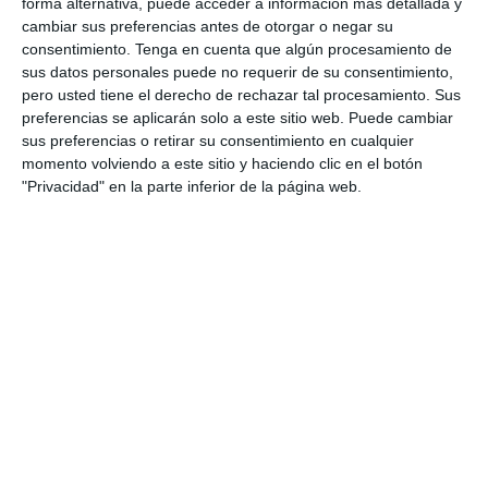
forma alternativa, puede acceder a información más detallada y
complementarios:
cambiar sus preferencias antes de otorgar o negar su
consentimiento.
Tenga en cuenta que algún procesamiento de
Orientación Andújar
: Recursos para el aula
sus datos personales puede no requerir de su consentimiento,
pero usted tiene el derecho de rechazar tal procesamiento. Sus
de todas las materias y etapas educativas.
preferencias se aplicarán solo a este sitio web. Puede cambiar
sus preferencias o retirar su consentimiento en cualquier
Actividades de Infantil y Primaria
: Propuestas
momento volviendo a este sitio y haciendo clic en el botón
didácticas creativas y listas para usar.
"Privacidad" en la parte inferior de la página web.
DESCARGA AL FINAL
EL PDF
Escribe tu correo electrónico…