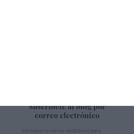
Crucigramas – Inglés
Sopas de Letras – Francés ESO
Cuadernillo de Verano – Tecnología y
Digitalización 4.º ESO
Crucigramas – Tecnología y
Digitalización
Sopas de Letras – Física y Química ESO
Suscríbete al blog por
correo electrónico
Introduce tu correo electrónico para