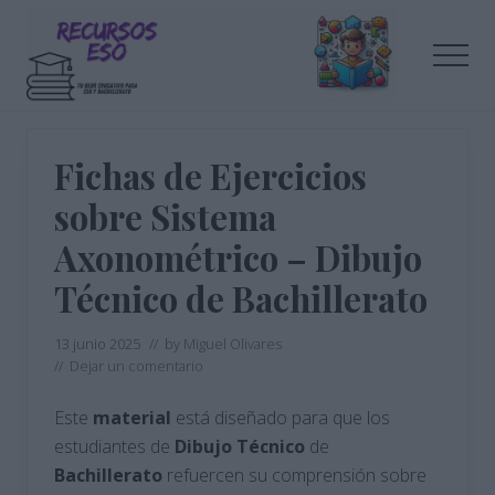
Menu
Saltar
Saltar
al
a
Men
contenido
la
principal
barra
Tu
lateral
blog
de
principal
Fichas de Ejercicios
educación
sobre Sistema
Axonométrico – Dibujo
Técnico de Bachillerato
13 junio 2025
// by
Miguel Olivares
//
Dejar un comentario
Este
material
está diseñado para que los
estudiantes de
Dibujo Técnico
de
Bachillerato
refuercen su comprensión sobre