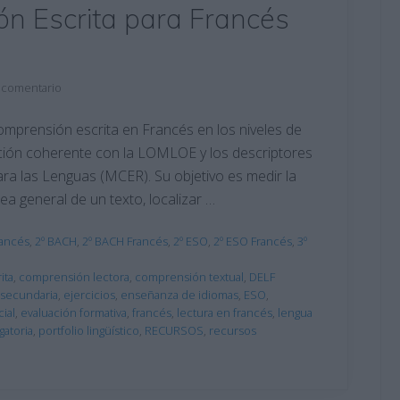
n Escrita para Francés
 comentario
comprensión escrita en Francés en los niveles de
ación coherente con la LOMLOE y los descriptores
a las Lenguas (MCER). Su objetivo es medir la
ea general de un texto, localizar …
rancés
,
2º BACH
,
2º BACH Francés
,
2º ESO
,
2º ESO Francés
,
3º
ita
,
comprensión lectora
,
comprensión textual
,
DELF
secundaria
,
ejercicios
,
enseñanza de idiomas
,
ESO
,
ial
,
evaluación formativa
,
francés
,
lectura en francés
,
lengua
gatoria
,
portfolio lingüístico
,
RECURSOS
,
recursos