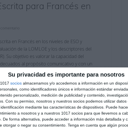
Escrita para Francés en
 comentario
scrita en Francés en los niveles de ESO y
evaluación de la LOMLOE y los descriptores del
 Su objetivo es valorar la capacidad del
adecuados al propósito comunicativo y con un
Su privacidad es importante para nosotros
s 1017
socios
almacenamos y/o accedemos a información en un disposit
rancés
,
2º BACH
,
2º BACH Francés
,
2º ESO
,
2º ESO Francés
,
3º
sonales, como identificadores únicos e información estándar enviada 
ntenido personalizado, medición de publicidad y contenido, investigaci
ística
,
DELF scolaire
,
Educación
,
educación secundaria
,
os.
Con su permiso, nosotros y nuestros socios podemos utilizar datos 
a
,
escritura en francés
,
ESO
,
estudiar
,
evaluación
,
francés
,
gramática francesa
,
LOMLOE
,
MCER
,
obligatoria
,
identificación mediante las características de dispositivos. Puede hacer
CURSOS
,
recursos educativos
,
registro formal
,
repasar
,
ntimiento a nosotros y a nuestros 1017 socios para que llevemos a ca
. De forma alternativa, puede acceder a información más detallada y 
e otorgar o negar su consentimiento.
Tenga en cuenta que algún proc