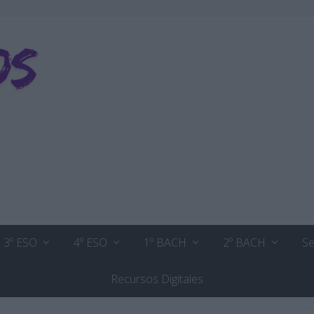
3º ESO
4º ESO
1º BACH
2º BACH
Se
Recursos Digitales