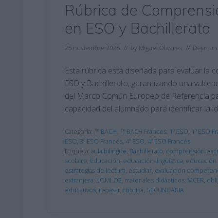
Rúbrica de Comprensió
en ESO y Bachillerato
25 noviembre 2025
// by
Miguel Olivares
//
Dejar un
Esta rúbrica está diseñada para evaluar la 
ESO y Bachillerato, garantizando una valor
del Marco Común Europeo de Referencia par
capacidad del alumnado para identificar la id
Categoría:
1º BACH
,
1º BACH Frances
,
1º ESO
,
1º ESO F
ESO
,
3º ESO Francés
,
4º ESO
,
4º ESO Francés
Etiqueta:
aula bilingüe
,
Bachillerato
,
comprensión escr
scolaire
,
Educación
,
educación lingüística
,
educación 
estrategias de lectura
,
estudiar
,
evaluación competenc
extranjera
,
LOMLOE
,
materiales didácticos
,
MCER
,
obli
educativos
,
repasar
,
rúbrica
,
SECUNDARIA