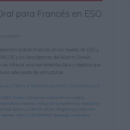
Oral para Francés en ESO
 comentario
xpresión oral en Francés en los niveles de ESO y
a LOMLOE y los descriptores del Marco Común
 es ofrecer una herramienta clara y objetiva que
, el uso adecuado de estructuras …
rancés
,
2º BACH
,
2º BACH Francés
,
2º ESO
,
2º ESO Francés
,
3º
l
,
DELF scolaire
,
Educación
,
educación secundaria
,
omunicativas
,
estudiar
,
evaluación competencial
,
evaluación
rancesa
,
liaisons
,
LOMLOE
,
MCER
,
obligatoria
,
producción
,
repasar
,
rúbrica
,
SECUNDARIA
,
speaking
,
vocabulario