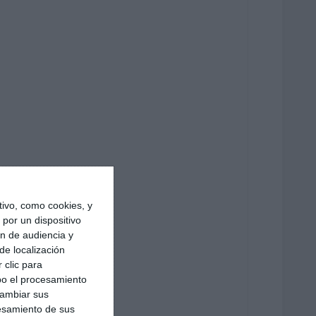
ivo, como cookies, y
por un dispositivo
ón de audiencia y
de localización
 clic para
bo el procesamiento
cambiar sus
esamiento de sus