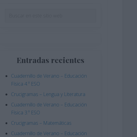
Barra
Buscar
en
lateral
este
principal
sitio
web
Entradas recientes
Cuadernillo de Verano – Educación
Física 4.º ESO
Crucigramas – Lengua y Literatura
Cuadernillo de Verano – Educación
Física 3.º ESO
Crucigramas – Matemáticas
Cuadernillo de Verano – Educación