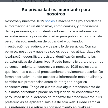
Modelo de Examen:
Morfología I: Palabras
Su privacidad es importante para
nosotros
Variables – Lengua
Nosotros y nuestros 1019
socios
almacenamos y/o accedemos
Castellana y Literatura
a información en un dispositivo, como cookies, y procesamos
datos personales, como identificadores únicos e información
2.º ESO
estándar enviada por un dispositivo para publicidad y contenido
personalizado, medición de publicidad y contenido,
investigación de audiencia y desarrollo de servicios.
Con su
21 mayo 2026
// by
Miguel Olivares
permiso, nosotros y nuestros socios podemos utilizar datos de
//
Dejar un comentario
localización geográfica precisa e identificación mediante las
características de dispositivos. Puede hacer clic para otorgarnos
Este modelo de examen de Lengua Castellana y
su consentimiento a nosotros y a nuestros 1019 socios para
Literatura está pensado para trabajar los
que llevemos a cabo el procesamiento previamente descrito. De
contenidos de Morfología I: palabras variables
forma alternativa, puede acceder a información más detallada y
en 2.º ESO mediante actividades variadas y
cambiar sus preferencias antes de otorgar o negar su
consentimiento.
Tenga en cuenta que algún procesamiento de
contextualizadas. El recurso combina
sus datos personales puede no requerir de su consentimiento,
comprensión lectora, análisis morfológico,
pero usted tiene el derecho de rechazar tal procesamiento. Sus
ortografía y producción escrita, e incluye además
preferencias se aplicarán solo a este sitio web. Puede cambiar
un solucionario completo para el docente con
sus preferencias o retirar su consentimiento en cualquier