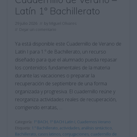
Latín 1º Bachillerato
29 julio 2026
// by
Miguel Olivares
//
Dejar un comentario
Ya está disponible este Cuadernillo de Verano de
Latín I para 1.º de Bachillerato, un recurso
diseñado para que el alumnado pueda repasar
los contenidos fundamentales de la materia
durante las vacaciones o preparar la
recuperación de septiembre de una forma
organizada y progresiva. El cuadernillo reúne y
reorganiza actividades reales de recuperación,
corrigiendo erratas, …
Categoría:
1º BACH
,
1º BACH Latín I
,
Cuadernos Verano
Etiqueta:
1.º Bachillerato
,
actividades
,
análisis sintáctico
,
Bachillerato
,
casos latinos
,
conjugaciones
,
cuadernillo de