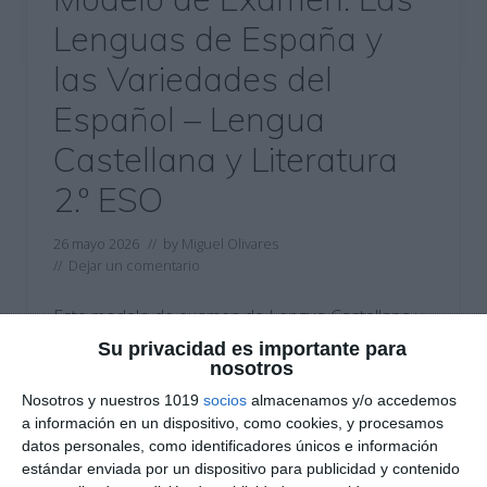
Lenguas de España y
las Variedades del
Español – Lengua
Castellana y Literatura
2.º ESO
26 mayo 2026
// by
Miguel Olivares
//
Dejar un comentario
Este modelo de examen de Lengua Castellana y
Literatura está diseñado para trabajar los
Su privacidad es importante para
nosotros
contenidos de las lenguas de España y las
variedades del español en 2.º ESO mediante
Nosotros y nuestros 1019
socios
almacenamos y/o accedemos
a información en un dispositivo, como cookies, y procesamos
actividades variadas y contextualizadas. El
datos personales, como identificadores únicos e información
recurso combina comprensión lectora,
estándar enviada por un dispositivo para publicidad y contenido
sociolingüística, análisis de registros y ortografía,