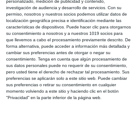
personalizado, medición de publicidad y contenido,
e incluye además un solucionario completo para
investigación de audiencia y desarrollo de servicios.
Con su
permiso, nosotros y nuestros socios podemos utilizar datos de
el docente con respuestas …
localización geográfica precisa e identificación mediante las
características de dispositivos. Puede hacer clic para otorgarnos
Categoría:
2º ESO
,
2º ESO Lengua
su consentimiento a nosotros y a nuestros 1019 socios para
Etiqueta:
2 ESO lengua
,
castellano
,
catalán
,
diversidad
que llevemos a cabo el procesamiento previamente descrito. De
lingüística
,
español de América
,
euskera
,
evaluación lengua
,
forma alternativa, puede acceder a información más detallada y
examen con soluciones
,
examen lengua
,
gallego
,
Lengua
cambiar sus preferencias antes de otorgar o negar su
Castellana
,
lengua secundaria
,
lenguas de España
,
literatura
consentimiento.
Tenga en cuenta que algún procesamiento de
ESO
,
material imprimible
,
modelo de examen
,
recurso
sus datos personales puede no requerir de su consentimiento,
educativo
,
registro coloquial
,
registro formal
,
seseo
,
pero usted tiene el derecho de rechazar tal procesamiento. Sus
sociolingüística
,
solucionario
,
variedades del español
,
preferencias se aplicarán solo a este sitio web. Puede cambiar
variedades geográficas
,
variedades lingüísticas
sus preferencias o retirar su consentimiento en cualquier
momento volviendo a este sitio y haciendo clic en el botón
"Privacidad" en la parte inferior de la página web.