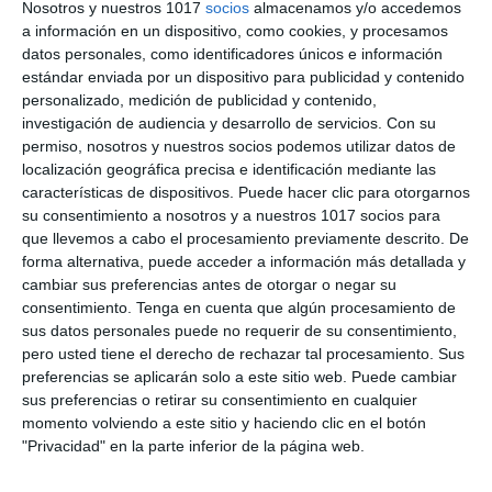
Inicial de Latín para 4º de
Nosotros y nuestros 1017
socios
almacenamos y/o accedemos
a información en un dispositivo, como cookies, y procesamos
ESO
datos personales, como identificadores únicos e información
estándar enviada por un dispositivo para publicidad y contenido
personalizado, medición de publicidad y contenido,
24 septiembre 2025
// by
Miguel Olivares
//
1 comentario
investigación de audiencia y desarrollo de servicios.
Con su
permiso, nosotros y nuestros socios podemos utilizar datos de
localización geográfica precisa e identificación mediante las
La evaluación inicial es una herramienta clave
características de dispositivos. Puede hacer clic para otorgarnos
para conocer los conocimientos previos del
su consentimiento a nosotros y a nuestros 1017 socios para
alumnado y orientar la enseñanza desde el inicio
que llevemos a cabo el procesamiento previamente descrito. De
del curso. Este examen de Latín para 4º de ESO
forma alternativa, puede acceder a información más detallada y
cambiar sus preferencias antes de otorgar o negar su
ha sido diseñado a partir de los indicadores de la
consentimiento.
Tenga en cuenta que algún procesamiento de
LOMLOE, que puedes consultar en una entrada
sus datos personales puede no requerir de su consentimiento,
aparte, asegurando así su coherencia con los …
pero usted tiene el derecho de rechazar tal procesamiento. Sus
preferencias se aplicarán solo a este sitio web. Puede cambiar
Categoría:
4º ESO
,
4º ESO Latín
sus preferencias o retirar su consentimiento en cualquier
Etiqueta:
4º ESO
,
alfabeto latino
,
conjugaciones
,
cultura
momento volviendo a este sitio y haciendo clic en el botón
romana
,
declinaciones
,
Educación
,
educación secundaria
,
"Privacidad" en la parte inferior de la página web.
ejercicios
,
ESO
,
estudiar
,
etimología
,
Evaluación Inicial
,
examen diagnóstico
,
Imperio romano
,
indicadores
,
latín
,