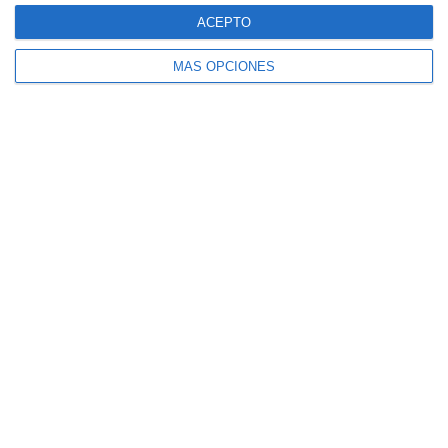
diagnóstico
,
expresión corporal
,
hábitos saludables
,
ACEPTO
indicadores
,
juegos y deportes
,
LOMLOE
,
medio natural
,
obligatoria
,
RECURSOS
,
recursos docentes
,
recursos
MÁS OPCIONES
educativos
,
reglas deportivas
,
repasar
,
SECUNDARIA
,
seguridad
,
solucionario
,
trabajo en equipo
Examen de Evaluación