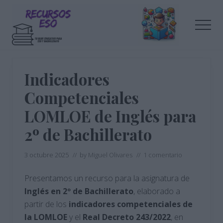
Menu
Saltar
Saltar
al
a
Men
contenido
la
principal
barra
Tu
lateral
blog
de
principal
Indicadores
educación
Competenciales
LOMLOE de Inglés para
2º de Bachillerato
3 octubre 2025
// by
Miguel Olivares
//
1 comentario
Presentamos un recurso para la asignatura de
Inglés en 2º de Bachillerato
, elaborado a
partir de los
indicadores competenciales de
la LOMLOE
y el
Real Decreto 243/2022
, en