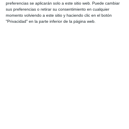
preferencias se aplicarán solo a este sitio web. Puede cambiar
Competencias transversales y
sus preferencias o retirar su consentimiento en cualquier
digitales:
uso de TIC para la mejora
momento volviendo a este sitio y haciendo clic en el botón
"Privacidad" en la parte inferior de la página web.
lingüística, participación en proyectos en
línea, realización de presentaciones digitales,
integración de información en trabajos
académicos y reflexión sobre el propio
aprendizaje.
Cómo utilizar este
material
Este checklist se puede aplicar al inicio del curso
como
evaluación diagnóstica
y mantenerse
como guía de
observación y mejora continua
en cada evaluación. Con él, el profesorado podrá
detectar el nivel de partida, registrar avances y