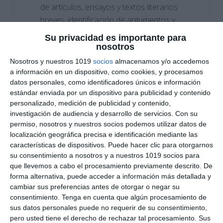
de artículos, ensayos y textos literarios
breves, identificación de argumentos y
organización textual, análisis del punto de
Su privacidad es importante para
vista del autor y comprensión de textos
nosotros
especializados.
Nosotros y nuestros 1019
socios
almacenamos y/o accedemos
a información en un dispositivo, como cookies, y procesamos
datos personales, como identificadores únicos e información
Expresión escrita (Writing):
redacción de
estándar enviada por un dispositivo para publicidad y contenido
ensayos y textos formales, uso correcto de
personalizado, medición de publicidad y contenido,
conectores y tiempos verbales, empleo de
investigación de audiencia y desarrollo de servicios.
Con su
vocabulario académico, argumentación
permiso, nosotros y nuestros socios podemos utilizar datos de
fundamentada y corrección ortográfica.
localización geográfica precisa e identificación mediante las
características de dispositivos. Puede hacer clic para otorgarnos
su consentimiento a nosotros y a nuestros 1019 socios para
Competencia lingüística (Grammar &
que llevemos a cabo el procesamiento previamente descrito. De
Vocabulary):
dominio de estructuras
forma alternativa, puede acceder a información más detallada y
complejas, ampliación léxica en contextos
cambiar sus preferencias antes de otorgar o negar su
consentimiento.
Tenga en cuenta que algún procesamiento de
académicos, comprensión de expresiones
sus datos personales puede no requerir de su consentimiento,
idiomáticas y relación con otras lenguas.
pero usted tiene el derecho de rechazar tal procesamiento. Sus