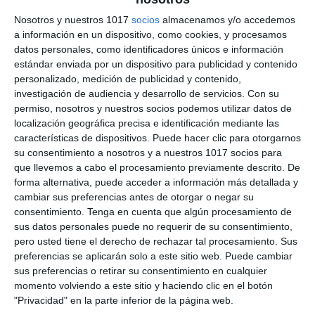
Indicadores
Nosotros y nuestros 1017
socios
almacenamos y/o accedemos
Competenciales
a información en un dispositivo, como cookies, y procesamos
datos personales, como identificadores únicos e información
LOMLOE de Latín II para
estándar enviada por un dispositivo para publicidad y contenido
personalizado, medición de publicidad y contenido,
2º de Bachillerato
investigación de audiencia y desarrollo de servicios.
Con su
permiso, nosotros y nuestros socios podemos utilizar datos de
6 octubre 2025
// by
Miguel Olivares
localización geográfica precisa e identificación mediante las
características de dispositivos. Puede hacer clic para otorgarnos
Hemos diseñado una lista de indicadores
su consentimiento a nosotros y a nuestros 1017 socios para
competenciales LOMLOE para la materia de
que llevemos a cabo el procesamiento previamente descrito. De
forma alternativa, puede acceder a información más detallada y
Latín II en 2º de Bachillerato, basada en el Real
cambiar sus preferencias antes de otorgar o negar su
Decreto 243/2022, que recoge las competencias
consentimiento.
Tenga en cuenta que algún procesamiento de
específicas, los saberes básicos y los criterios de
sus datos personales puede no requerir de su consentimiento,
evaluación de la asignatura. Este recurso está
pero usted tiene el derecho de rechazar tal procesamiento. Sus
preferencias se aplicarán solo a este sitio web. Puede cambiar
pensado tanto para la evaluación inicial
sus preferencias o retirar su consentimiento en cualquier
diagnóstica como para el seguimiento
momento volviendo a este sitio y haciendo clic en el botón
competencial …
"Privacidad" en la parte inferior de la página web.