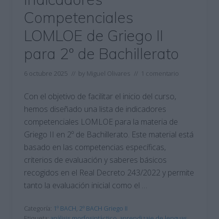
Competenciales
LOMLOE de Griego II
para 2º de Bachillerato
6 octubre 2025
// by
Miguel Olivares
//
1 comentario
Con el objetivo de facilitar el inicio del curso,
hemos diseñado una lista de indicadores
competenciales LOMLOE para la materia de
Griego II en 2º de Bachillerato. Este material está
basado en las competencias específicas,
criterios de evaluación y saberes básicos
recogidos en el Real Decreto 243/2022 y permite
tanto la evaluación inicial como el …
Categoría:
1º BACH
,
2º BACH Griego II
Etiqueta:
análisis morfosintáctico
,
aprendizaje de lenguas
,