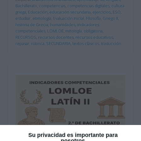
Bachillerato
,
competencias
,
competencias digitales
,
cultura
griega
,
Educación
,
educación secundaria
,
ejercicios
,
ESO
,
estudiar
,
etimología
,
Evaluación Inicial
,
Filosofía
,
Griego II
,
historia de Grecia
,
humanidades
,
indicadores
competenciales
,
LOMLOE
,
mitología
,
obligatoria
,
RECURSOS
,
recursos docentes
,
recursos educativos
,
repasar
,
rúbrica
,
SECUNDARIA
,
textos clásicos
,
traducción
Su privacidad es importante para
nosotros