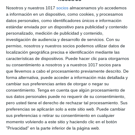
Recopilación de Fichas
Nosotros y nuestros 1017
socios
almacenamos y/o accedemos
a información en un dispositivo, como cookies, y procesamos
de Ejercicios sobre
datos personales, como identificadores únicos e información
estándar enviada por un dispositivo para publicidad y contenido
Vocabulario de Inglés de
personalizado, medición de publicidad y contenido,
1º ESO
investigación de audiencia y desarrollo de servicios.
Con su
permiso, nosotros y nuestros socios podemos utilizar datos de
localización geográfica precisa e identificación mediante las
20 octubre 2025
// by
Miguel Olivares
características de dispositivos. Puede hacer clic para otorgarnos
//
Dejar un comentario
su consentimiento a nosotros y a nuestros 1017 socios para
que llevemos a cabo el procesamiento previamente descrito. De
En esta recopilación encontrarás un conjunto de
forma alternativa, puede acceder a información más detallada y
fichas de ejercicios de Inglés para 1º de ESO
cambiar sus preferencias antes de otorgar o negar su
dedicadas al vocabulario, tanto general como
consentimiento.
Tenga en cuenta que algún procesamiento de
sus datos personales puede no requerir de su consentimiento,
temático. Estas actividades están pensadas para
pero usted tiene el derecho de rechazar tal procesamiento. Sus
ampliar el léxico del alumnado y facilitar el uso de
preferencias se aplicarán solo a este sitio web. Puede cambiar
palabras y expresiones en contextos reales,
sus preferencias o retirar su consentimiento en cualquier
desarrollando así la comprensión y la expresión
momento volviendo a este sitio y haciendo clic en el botón
oral y escrita. Las …
"Privacidad" en la parte inferior de la página web.