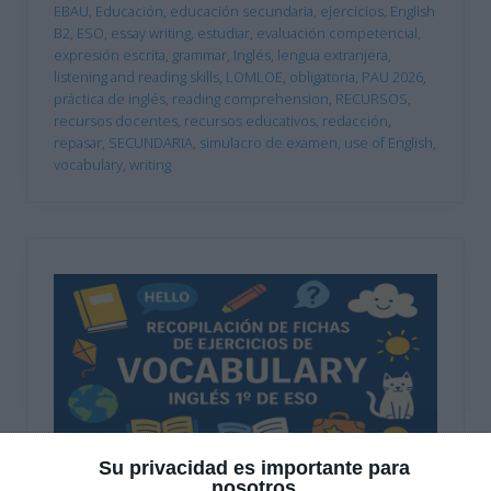
EBAU
,
Educación
,
educación secundaria
,
ejercicios
,
English
B2
,
ESO
,
essay writing
,
estudiar
,
evaluación competencial
,
expresión escrita
,
grammar
,
Inglés
,
lengua extranjera
,
listening and reading skills
,
LOMLOE
,
obligatoria
,
PAU 2026
,
práctica de inglés
,
reading comprehension
,
RECURSOS
,
recursos docentes
,
recursos educativos
,
redacción
,
repasar
,
SECUNDARIA
,
simulacro de examen
,
use of English
,
vocabulary
,
writing
Su privacidad es importante para
nosotros