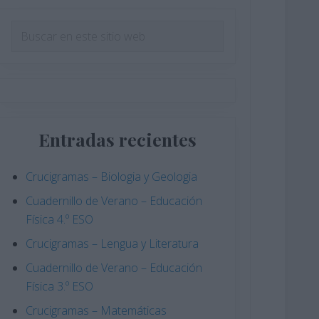
Barra
Buscar
en
lateral
este
principal
sitio
web
Entradas recientes
Crucigramas – Biologia y Geologia
Cuadernillo de Verano – Educación
Física 4.º ESO
Crucigramas – Lengua y Literatura
Cuadernillo de Verano – Educación
Física 3.º ESO
Crucigramas – Matemáticas