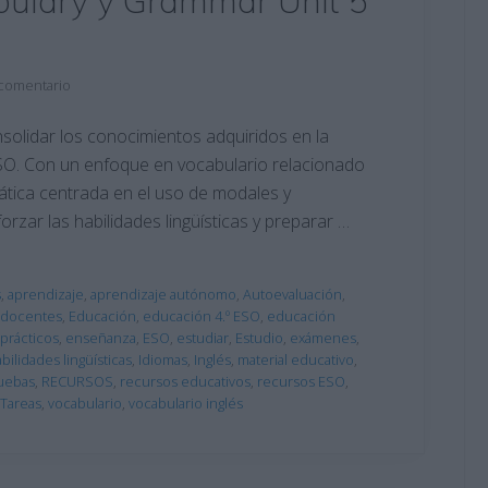
abulary y Grammar Unit 5
 comentario
nsolidar los conocimientos adquiridos en la
ESO. Con un enfoque en vocabulario relacionado
ática centrada en el uso de modales y
orzar las habilidades lingüísticas y preparar …
s
,
aprendizaje
,
aprendizaje autónomo
,
Autoevaluación
,
docentes
,
Educación
,
educación 4.º ESO
,
educación
 prácticos
,
enseñanza
,
ESO
,
estudiar
,
Estudio
,
exámenes
,
bilidades lingüísticas
,
Idiomas
,
Inglés
,
material educativo
,
uebas
,
RECURSOS
,
recursos educativos
,
recursos ESO
,
Tareas
,
vocabulario
,
vocabulario inglés