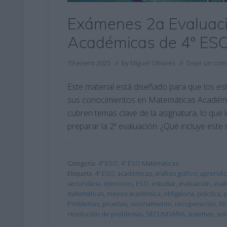
Exámenes 2a Evaluac
Académicas de 4º ES
19 enero 2025
// by
Miguel Olivares
//
Dejar un com
Este material está diseñado para que los es
sus conocimientos en Matemáticas Académic
cubren temas clave de la asignatura, lo que 
preparar la 2ª evaluación. ¿Qué incluye est
…
Categoría:
4º ESO
,
4º ESO Matemáticas
Etiqueta:
4º ESO
,
académicas
,
análisis gráfico
,
aprendiz
secundaria
,
ejercicios
,
ESO
,
estudiar
,
evaluación
,
eval
matemáticas
,
mejora académica
,
obligatoria
,
práctica
,
p
Problemas
,
pruebas
,
razonamiento
,
recuperación
,
R
resolución de problemas
,
SECUNDARIA
,
sistemas
,
sol