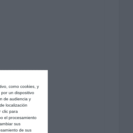
ivo, como cookies, y
por un dispositivo
ón de audiencia y
de localización
 clic para
bo el procesamiento
cambiar sus
esamiento de sus