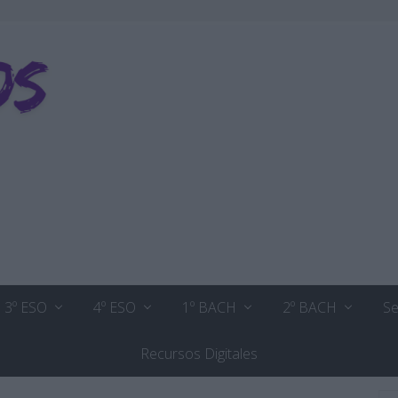
3º ESO
4º ESO
1º BACH
2º BACH
Se
Recursos Digitales