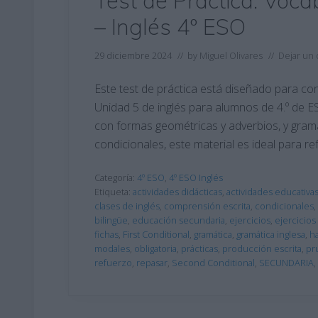
Test de Práctica: Voc
– Inglés 4º ESO
29 diciembre 2024
// by
Miguel Olivares
//
Dejar un
Este test de práctica está diseñado para co
Unidad 5 de inglés para alumnos de 4.º de 
con formas geométricas y adverbios, y gram
condicionales, este material es ideal para ref
Categoría:
4º ESO
,
4º ESO Inglés
Etiqueta:
actividades didácticas
,
actividades educativa
clases de inglés
,
comprensión escrita
,
condicionales
,
bilingüe
,
educación secundaria
,
ejercicios
,
ejercicios
fichas
,
First Conditional
,
gramática
,
gramática inglesa
,
ha
modales
,
obligatoria
,
prácticas
,
producción escrita
,
pr
refuerzo
,
repasar
,
Second Conditional
,
SECUNDARIA
,