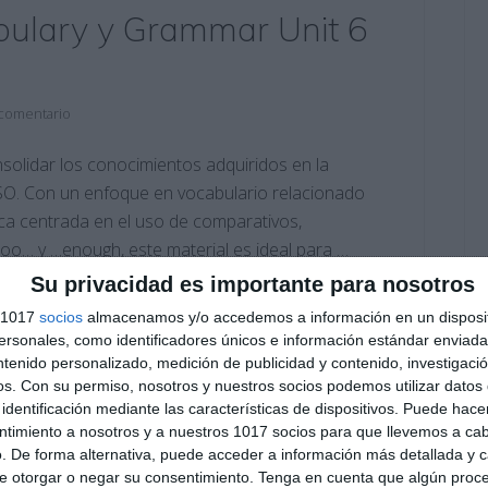
abulary y Grammar Unit 6
 comentario
nsolidar los conocimientos adquiridos en la
ESO. Con un enfoque en vocabulario relacionado
ica centrada en el uso de comparativos,
too… y …enough, este material es ideal para …
Su privacidad es importante para nosotros
s 1017
socios
almacenamos y/o accedemos a información en un disposit
s
,
aprendizaje
,
aprendizaje autónomo
,
as...as
,
sonales, como identificadores únicos e información estándar enviada 
ensión escrita
,
docentes
,
Educación
,
educación 4.º ESO
,
ntenido personalizado, medición de publicidad y contenido, investigaci
,
enseñanza
,
ESO
,
estudiar
,
Estudio
,
exámenes
,
fichas
,
os.
Con su permiso, nosotros y nuestros socios podemos utilizar datos 
güísticas
,
Idiomas
,
Inglés
,
material educativo
,
obligatoria
,
ativos
,
recursos ESO
,
refuerzo
,
repasar
,
SECUNDARIA
,
identificación mediante las características de dispositivos. Puede hacer
lario inglés
ntimiento a nosotros y a nuestros 1017 socios para que llevemos a ca
. De forma alternativa, puede acceder a información más detallada y 
e otorgar o negar su consentimiento.
Tenga en cuenta que algún proc