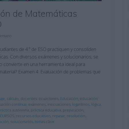
ión de Matemáticas
O
entario
tudiantes de 4.º de ESO practiquen y consoliden
as. Con diversos exámenes y solucionarios, se
lo convierte en una herramienta ideal para
e material? Examen 4: Evaluación de problemas que
aje
,
cálculo
,
docentes
,
ecuaciones
,
Educación
,
educación
uación continua
,
exámenes
,
inecuaciones
,
logaritmos
,
lógica
,
ráctica autónoma
,
práctica educativa
,
preparación
,
ECURSOS
,
recursos educativos
,
repasar
,
resolución
,
ución
,
solucionarios
,
temas clave