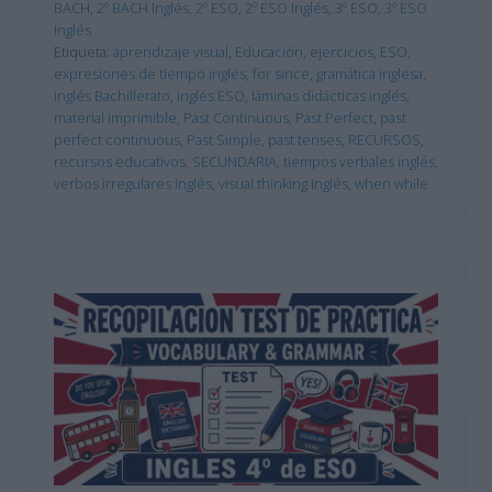
BACH
,
2º BACH Inglés
,
2º ESO
,
2º ESO Inglés
,
3º ESO
,
3º ESO
Inglés
Etiqueta:
aprendizaje visual
,
Educación
,
ejercicios
,
ESO
,
expresiones de tiempo inglés
,
for since
,
gramática inglesa
,
inglés Bachillerato
,
inglés ESO
,
láminas didácticas inglés
,
material imprimible
,
Past Continuous
,
Past Perfect
,
past
perfect continuous
,
Past Simple
,
past tenses
,
RECURSOS
,
recursos educativos
,
SECUNDARIA
,
tiempos verbales inglés
,
verbos irregulares inglés
,
visual thinking inglés
,
when while