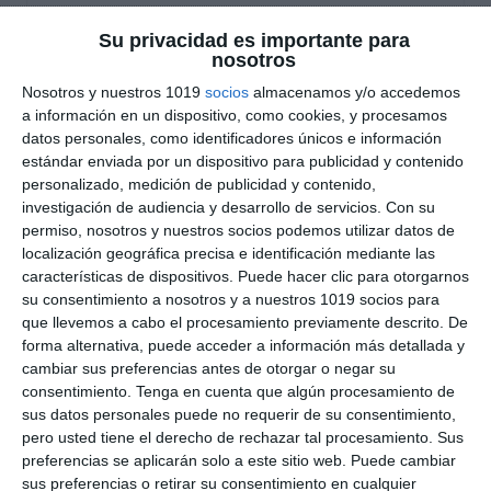
Recopilación de Test de
Su privacidad es importante para
nosotros
Práctica de Vocabulary y
Nosotros y nuestros 1019
socios
almacenamos y/o accedemos
a información en un dispositivo, como cookies, y procesamos
Grammar – Inglés 4.º
datos personales, como identificadores únicos e información
ESO
estándar enviada por un dispositivo para publicidad y contenido
personalizado, medición de publicidad y contenido,
investigación de audiencia y desarrollo de servicios.
Con su
27 abril 2026
// by
Miguel Olivares
permiso, nosotros y nuestros socios podemos utilizar datos de
//
Dejar un comentario
localización geográfica precisa e identificación mediante las
características de dispositivos. Puede hacer clic para otorgarnos
Esta recopilación de test de práctica de Inglés
su consentimiento a nosotros y a nuestros 1019 socios para
para 4.º de ESO reúne materiales organizados
que llevemos a cabo el procesamiento previamente descrito. De
por unidades para trabajar de forma progresiva
forma alternativa, puede acceder a información más detallada y
cambiar sus preferencias antes de otorgar o negar su
el vocabulario (Vocabulary) y la gramática
consentimiento.
Tenga en cuenta que algún procesamiento de
(Grammar). Es un recurso ideal para reforzar
sus datos personales puede no requerir de su consentimiento,
contenidos, consolidar estructuras más
pero usted tiene el derecho de rechazar tal procesamiento. Sus
avanzadas del idioma y preparar exámenes
preferencias se aplicarán solo a este sitio web. Puede cambiar
mediante actividades prácticas y
sus preferencias o retirar su consentimiento en cualquier