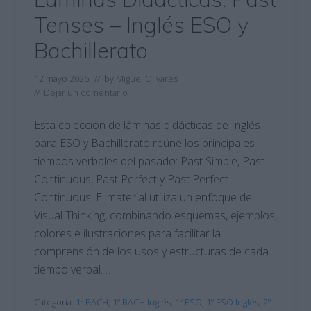
Tenses – Inglés ESO y
Bachillerato
12 mayo 2026
// by
Miguel Olivares
//
Dejar un comentario
Esta colección de láminas didácticas de Inglés
para ESO y Bachillerato reúne los principales
tiempos verbales del pasado: Past Simple, Past
Continuous, Past Perfect y Past Perfect
Continuous. El material utiliza un enfoque de
Visual Thinking, combinando esquemas, ejemplos,
colores e ilustraciones para facilitar la
comprensión de los usos y estructuras de cada
tiempo verbal. …
Categoría:
1º BACH
,
1º BACH Inglés
,
1º ESO
,
1º ESO Inglés
,
2º