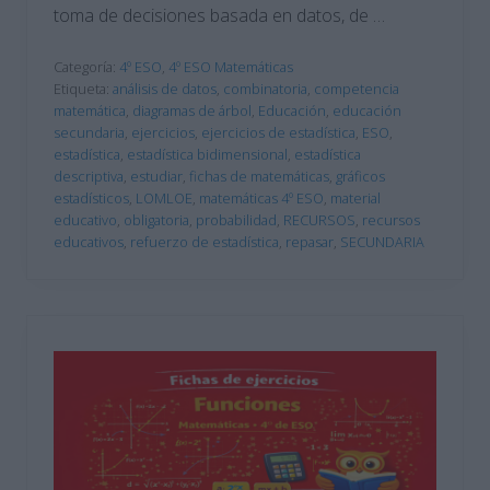
toma de decisiones basada en datos, de …
Categoría:
4º ESO
,
4º ESO Matemáticas
Etiqueta:
análisis de datos
,
combinatoria
,
competencia
matemática
,
diagramas de árbol
,
Educación
,
educación
secundaria
,
ejercicios
,
ejercicios de estadística
,
ESO
,
estadística
,
estadística bidimensional
,
estadística
descriptiva
,
estudiar
,
fichas de matemáticas
,
gráficos
estadísticos
,
LOMLOE
,
matemáticas 4º ESO
,
material
educativo
,
obligatoria
,
probabilidad
,
RECURSOS
,
recursos
educativos
,
refuerzo de estadística
,
repasar
,
SECUNDARIA