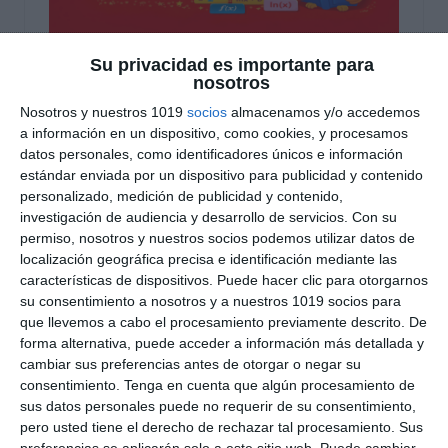
Su privacidad es importante para
nosotros
Recopilación de Fichas
Nosotros y nuestros 1019
socios
almacenamos y/o accedemos
de Ejercicios sobre
a información en un dispositivo, como cookies, y procesamos
datos personales, como identificadores únicos e información
Funciones de
estándar enviada por un dispositivo para publicidad y contenido
personalizado, medición de publicidad y contenido,
Matemáticas de 4º ESO
investigación de audiencia y desarrollo de servicios.
Con su
permiso, nosotros y nuestros socios podemos utilizar datos de
31 diciembre 2025
// by
Miguel Olivares
localización geográfica precisa e identificación mediante las
//
Dejar un comentario
características de dispositivos. Puede hacer clic para otorgarnos
su consentimiento a nosotros y a nuestros 1019 socios para
Este conjunto de fichas de ejercicios está
que llevemos a cabo el procesamiento previamente descrito. De
orientado al trabajo de las funciones en la
forma alternativa, puede acceder a información más detallada y
cambiar sus preferencias antes de otorgar o negar su
materia de Matemáticas de 4º de ESO.El material
consentimiento.
Tenga en cuenta que algún procesamiento de
permite al alumnado comprender el concepto de
sus datos personales puede no requerir de su consentimiento,
función, interpretar y analizar gráficas, estudiar
pero usted tiene el derecho de rechazar tal procesamiento. Sus
sus propiedades y aplicar distintos tipos de
preferencias se aplicarán solo a este sitio web. Puede cambiar