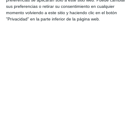
sus preferencias o retirar su consentimiento en cualquier
funciones, desarrollando el razonamiento
momento volviendo a este sitio y haciendo clic en el botón
matemático y la capacidad de modelizar
"Privacidad" en la parte inferior de la página web.
situaciones, de …
Categoría:
4º ESO
,
4º ESO Matemáticas
Etiqueta:
análisis de funciones
,
competencia matemática
,
Educación
,
educación secundaria
,
ejercicios
,
ejercicios de
funciones
,
ESO
,
estudiar
,
fichas de matemáticas
,
funciones
,
funciones a trozos
,
funciones cuadráticas
,
funciones
exponenciales
,
funciones lineales
,
funciones logarítmicas
,
gráficas de funciones
,
LOMLOE
,
matemáticas 4º ESO
,
material educativo
,
obligatoria
,
RECURSOS
,
recursos
educativos
,
refuerzo de matemáticas
,
repasar
,
SECUNDARIA