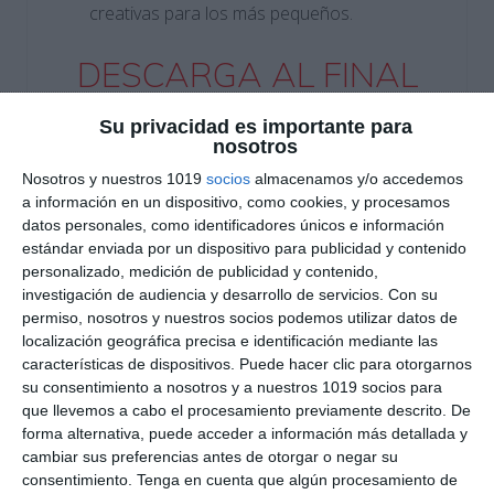
creativas para los más pequeños.
DESCARGA AL FINAL
EL PDF
Su privacidad es importante para
nosotros
Nosotros y nuestros 1019
socios
almacenamos y/o accedemos
a información en un dispositivo, como cookies, y procesamos
datos personales, como identificadores únicos e información
estándar enviada por un dispositivo para publicidad y contenido
personalizado, medición de publicidad y contenido,
investigación de audiencia y desarrollo de servicios.
Con su
Escribe tu correo electrónico…
permiso, nosotros y nuestros socios podemos utilizar datos de
Suscribirse
localización geográfica precisa e identificación mediante las
características de dispositivos. Puede hacer clic para otorgarnos
su consentimiento a nosotros y a nuestros 1019 socios para
Únete a otros 550 suscriptores
que llevemos a cabo el procesamiento previamente descrito. De
UNETE A NUESTRO GRUPO
forma alternativa, puede acceder a información más detallada y
cambiar sus preferencias antes de otorgar o negar su
EXCLUSIVO DE WHATSAPP
consentimiento.
Tenga en cuenta que algún procesamiento de