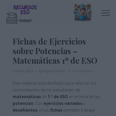
Menu
Saltar
Saltar
al
a
Men
contenido
la
principal
barra
Tu
lateral
blog
de
principal
Fichas de Ejercicios
educación
sobre Potencias –
Matemáticas 1º de ESO
5 enero 2025
// by
Miguel Olivares
//
1 comentario
Este material está diseñado para reforzar los
conocimientos de los estudiantes de
matemáticas
de
1.º de ESO
en el tema de las
potencias
. Con
ejercicios
variados
y
desafiantes
, estas
fichas
permiten trabajar