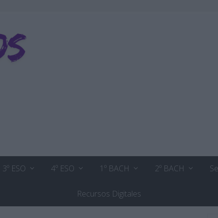
3º ESO
4º ESO
1º BACH
2º BACH
Se
Recursos Digitales