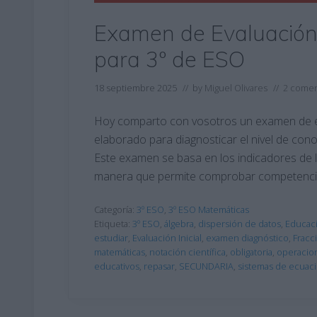
Examen de Evaluación 
para 3º de ESO
18 septiembre 2025
// by
Miguel Olivares
//
2 comen
Hoy comparto con vosotros un examen de ev
elaborado para diagnosticar el nivel de cono
Este examen se basa en los indicadores de
manera que permite comprobar competencias
Categoría:
3º ESO
,
3º ESO Matemáticas
Etiqueta:
3º ESO
,
álgebra
,
dispersión de datos
,
Educac
estudiar
,
Evaluación Inicial
,
examen diagnóstico
,
Fracc
matemáticas
,
notación científica
,
obligatoria
,
operacio
educativos
,
repasar
,
SECUNDARIA
,
sistemas de ecuac