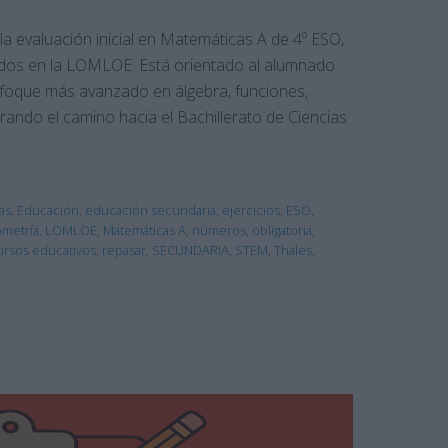
la evaluación inicial en Matemáticas A de 4º ESO,
idos en la LOMLOE. Está orientado al alumnado
enfoque más avanzado en álgebra, funciones,
arando el camino hacia el Bachillerato de Ciencias
as
,
Educación
,
educación secundaria
,
ejercicios
,
ESO
,
metría
,
LOMLOE
,
Matemáticas A
,
números
,
obligatoria
,
ursos educativos
,
repasar
,
SECUNDARIA
,
STEM
,
Thales
,