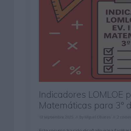
Indicadores LOMLOE pa
Matemáticas para 3º 
13 septiembre 2025
// by
Miguel Olivares
//
2 comen
Este recurso ha sido diseñado para facilitar 