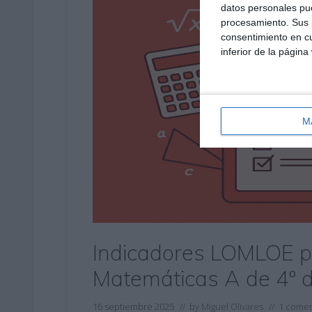
datos personales pue
procesamiento. Sus p
consentimiento en cu
inferior de la página
M
Indicadores LOMLOE pa
Matemáticas A de 4º 
16 septiembre 2025
// by
Miguel Olivares
//
1 comen