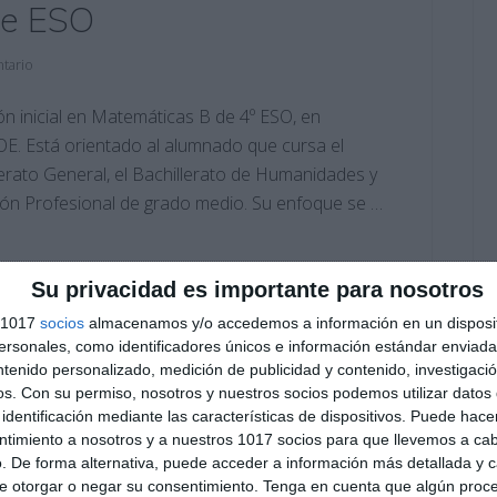
de ESO
tario
ón inicial en Matemáticas B de 4º ESO, en
E. Está orientado al alumnado que cursa el
llerato General, el Bachillerato de Humanidades y
ción Profesional de grado medio. Su enfoque se …
educación secundaria
,
ejercicios
,
ESO
,
estadística
,
estudiar
,
Su privacidad es importante para nosotros
LOE
,
Matemáticas B
,
notación científica
,
obligatoria
,
porcionalidad
,
RECURSOS
,
recursos educativos
,
repasar
,
s 1017
socios
almacenamos y/o accedemos a información en un disposit
io matemático
,
volúmenes
sonales, como identificadores únicos e información estándar enviada 
ntenido personalizado, medición de publicidad y contenido, investigaci
os.
Con su permiso, nosotros y nuestros socios podemos utilizar datos 
identificación mediante las características de dispositivos. Puede hacer
ntimiento a nosotros y a nuestros 1017 socios para que llevemos a ca
. De forma alternativa, puede acceder a información más detallada y 
e otorgar o negar su consentimiento.
Tenga en cuenta que algún proc