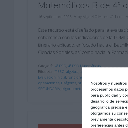
Matemáticas B de 4º 
16 septiembre 2025
// by
Miguel Olivares
//
1 comen
Este recurso está diseñado para la evaluaci
coherencia con los indicadores de la LOMLO
itinerario aplicado, enfocado hacia el Bachi
Ciencias Sociales, así como hacia la Forma
Categoría:
4º ESO
,
4º ESO Matemáticas
Etiqueta:
4º ESO
,
álgebra
,
áreas
,
checklist
,
Educación
,
Evaluación Inicial
,
funciones
,
interés compuesto
,
LOM
operaciones
,
Pitágoras
,
probabilidad
,
profesional
,
pro
Nosotros y nuestro
SECUNDARIA
,
trigonometría
,
vida cotidiana
,
vocabular
procesamos datos per
para publicidad y co
desarrollo de servici
geográfica precisa e 
otorgarnos su conse
previamente descrito
preferencias antes d