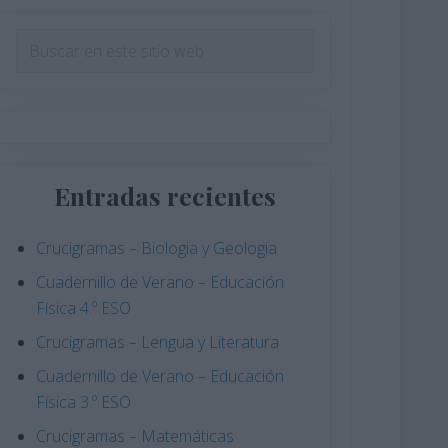
Barra
Buscar
en
lateral
este
principal
sitio
web
Entradas recientes
Crucigramas – Biologia y Geologia
Cuadernillo de Verano – Educación
Física 4.º ESO
Crucigramas – Lengua y Literatura
Cuadernillo de Verano – Educación
Física 3.º ESO
Crucigramas – Matemáticas