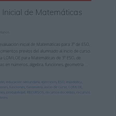
Inicial de Matemáticas
tarios
aluación inicial de Matemáticas para 3º de ESO,
cimientos previos del alumnado al inicio de curso.
 la LOMLOE para Matemáticas de 3º ESO, de
 en números, álgebra, funciones, geometría …
ión
,
educación secundaria
,
ejercicios
,
ESO
,
estadística
,
iones
,
funciones
,
Geometría
,
inicio de curso
,
LOMLOE
,
nes
,
probabilidad
,
RECURSOS
,
recursos docentes
,
recursos
iones