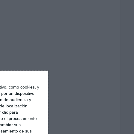
ivo, como cookies, y
por un dispositivo
ón de audiencia y
de localización
 clic para
bo el procesamiento
cambiar sus
esamiento de sus