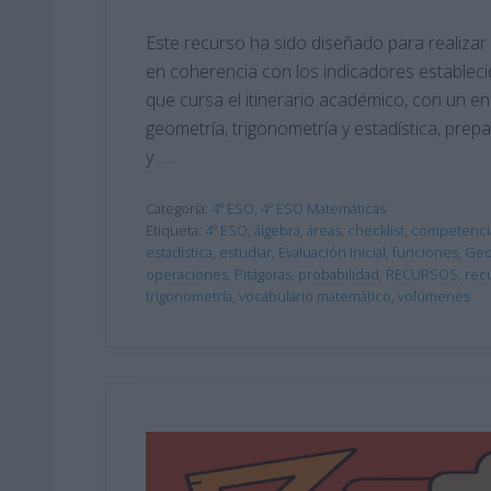
Este recurso ha sido diseñado para realizar 
en coherencia con los indicadores establec
que cursa el itinerario académico, con un 
geometría, trigonometría y estadística, prep
y …
Categoría:
4º ESO
,
4º ESO Matemáticas
Etiqueta:
4º ESO
,
álgebra
,
áreas
,
checklist
,
competenci
estadística
,
estudiar
,
Evaluación Inicial
,
funciones
,
Geo
operaciones
,
Pitágoras
,
probabilidad
,
RECURSOS
,
rec
trigonometría
,
vocabulario matemático
,
volúmenes