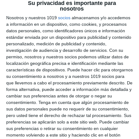
Sopas de Letras –
Su privacidad es importante para
nosotros
Biología y Geología ESO
Nosotros y nuestros 1019
socios
almacenamos y/o accedemos
7 agosto 2026
// by
Miguel Olivares
a información en un dispositivo, como cookies, y procesamos
//
Dejar un comentario
datos personales, como identificadores únicos e información
estándar enviada por un dispositivo para publicidad y contenido
personalizado, medición de publicidad y contenido,
Hoy compartimos esta colección de Sopas de
investigación de audiencia y desarrollo de servicios.
Con su
Letras de Biología y Geología para ESO, un
permiso, nosotros y nuestros socios podemos utilizar datos de
recurso pensado para reforzar el vocabulario
localización geográfica precisa e identificación mediante las
científico de una forma entretenida y motivadora.
características de dispositivos. Puede hacer clic para otorgarnos
su consentimiento a nosotros y a nuestros 1019 socios para
A través de 10 sopas de letras temáticas, el
que llevemos a cabo el procesamiento previamente descrito. De
alumnado podrá repasar los principales
forma alternativa, puede acceder a información más detallada y
conceptos de la asignatura mientras desarrolla
cambiar sus preferencias antes de otorgar o negar su
la atención, la concentración y la memoria …
consentimiento.
Tenga en cuenta que algún procesamiento de
sus datos personales puede no requerir de su consentimiento,
pero usted tiene el derecho de rechazar tal procesamiento. Sus
Categoría:
1° ESO
,
1º ESO
,
1º ESO Biología y Geología
,
2°
preferencias se aplicarán solo a este sitio web. Puede cambiar
ESO
,
2º ESO
,
2º ESO Biología y Geología
,
3° ESO
,
3º ESO
,
3º
ESO Biología y Geología
,
4° ESO
,
4º ESO
,
4º ESO Biología y
sus preferencias o retirar su consentimiento en cualquier
Geología
,
Recursos Digitales
momento volviendo a este sitio y haciendo clic en el botón