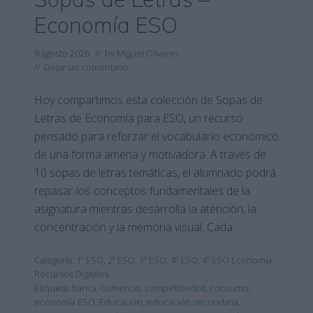
Economía ESO
8 agosto 2026
// by
Miguel Olivares
//
Dejar un comentario
Hoy compartimos esta colección de Sopas de
Letras de Economía para ESO, un recurso
pensado para reforzar el vocabulario económico
de una forma amena y motivadora. A través de
10 sopas de letras temáticas, el alumnado podrá
repasar los conceptos fundamentales de la
asignatura mientras desarrolla la atención, la
concentración y la memoria visual. Cada …
Categoría:
1º ESO
,
2º ESO
,
3º ESO
,
4º ESO
,
4º ESO Economía
,
Recursos Digitales
Etiqueta:
banca
,
comercio
,
competitividad
,
consumo
,
economía ESO
,
Educación
,
educación secundaria
,