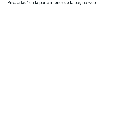
Etiqueta:
aparatos y sistemas
,
biología celular
,
biología y
"Privacidad" en la parte inferior de la página web.
geología eso
,
cuerpo humano
,
ECOSISTEMAS
,
Educación
,
educación secundaria
,
ejercicios
,
ESO
,
estudiar
,
genética
,
geología
,
material imprimible
,
obligatoria
,
pasatiempos
educativos
,
recurso educativo
,
RECURSOS
,
recursos
educativos
,
Recursos ESO.
,
repasar
,
SECUNDARIA
,
soluciones
,
sopa de letras de Biología
,
sopas de letras
,
vocabulario científico