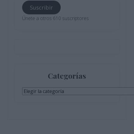
correo
Suscribir
electrónico
Únete a otros 610 suscriptores
Categorías
Categorías