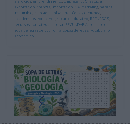
ejercicios
,
emprendimiento
,
Empresa
,
ESO
,
estudiar
,
exportación
,
finanzas
,
importación
,
IVA
,
marketing
,
material
imprimible
,
mercado
,
obligatoria
,
oferta y demanda
,
pasatiempos educativos
,
recurso educativo
,
RECURSOS
,
recursos educativos
,
repasar
,
SECUNDARIA
,
soluciones
,
sopa de letras de Economía
,
sopas de letras
,
vocabulario
económico