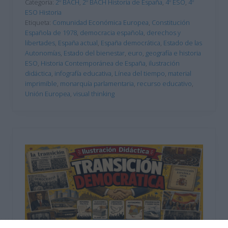
Categoría:
2º BACH
,
2º BACH Historia de España
,
4º ESO
,
4º
ESO Historia
Etiqueta:
Comunidad Económica Europea
,
Constitución
Española de 1978
,
democracia española
,
derechos y
libertades
,
España actual
,
España democrática
,
Estado de las
Autonomías
,
Estado del bienestar
,
euro
,
geografía e historia
ESO
,
Historia Contemporánea de España
,
ilustración
didáctica
,
infografía educativa
,
Línea del tiempo
,
material
imprimible
,
monarquía parlamentaria
,
recurso educativo
,
Unión Europea
,
visual thinking