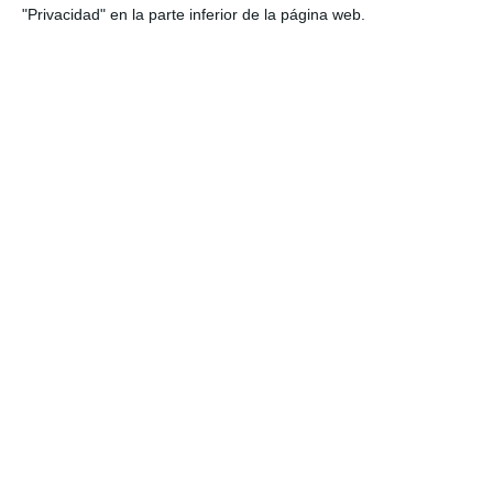
"Privacidad" en la parte inferior de la página web.
Categoría:
2º BACH
,
2º BACH Historia de España
,
4º ESO
,
4º
ESO Historia
Etiqueta:
23-F
,
Adolfo Suárez
,
Constitución Española de
1978
,
elecciones de 1977
,
España 1975-1982
,
Estado de las
Autonomías
,
geografía e historia ESO
,
Historia
Contemporánea de España
,
ilustración didáctica
,
infografía
educativa
,
Juan Carlos I
,
Ley para la Reforma Política
,
Línea
del tiempo
,
material imprimible
,
Pactos de la Moncloa
,
PSOE
,
recurso educativo
,
Transición democrática
,
Transición Española
,
visual thinking