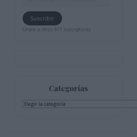
de
correo
Suscribir
electrónico
Únete a otros 611 suscriptores
Categorías
Categorías