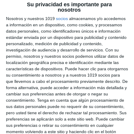
Su privacidad es importante para
nosotros
Ilustración Didáctica:
Nosotros y nuestros 1019
socios
almacenamos y/o accedemos
a información en un dispositivo, como cookies, y procesamos
Transición Democrática –
datos personales, como identificadores únicos e información
Geografía e Historia ESO
estándar enviada por un dispositivo para publicidad y contenido
personalizado, medición de publicidad y contenido,
investigación de audiencia y desarrollo de servicios.
Con su
6 julio 2026
// by
Miguel Olivares
//
Dejar un comentario
permiso, nosotros y nuestros socios podemos utilizar datos de
localización geográfica precisa e identificación mediante las
La Ilustración Didáctica sobre la Transición
características de dispositivos. Puede hacer clic para otorgarnos
Democrática es un recurso visual diseñado para
su consentimiento a nosotros y a nuestros 1019 socios para
facilitar el estudio del proceso mediante el cual
que llevemos a cabo el procesamiento previamente descrito. De
forma alternativa, puede acceder a información más detallada y
España pasó de la dictadura franquista a un
cambiar sus preferencias antes de otorgar o negar su
sistema democrático. A través de esquemas,
consentimiento.
Tenga en cuenta que algún procesamiento de
cronologías e ilustraciones, presenta de forma
sus datos personales puede no requerir de su consentimiento,
clara los principales acontecimientos,
pero usted tiene el derecho de rechazar tal procesamiento. Sus
preferencias se aplicarán solo a este sitio web. Puede cambiar
protagonistas y acuerdos que hicieron posible
sus preferencias o retirar su consentimiento en cualquier
este periodo de cambio …
momento volviendo a este sitio y haciendo clic en el botón