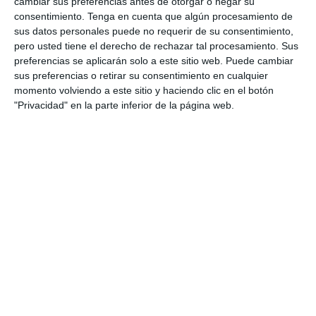
cambiar sus preferencias antes de otorgar o negar su
consentimiento.
Tenga en cuenta que algún procesamiento de
Categoría:
2º BACH
,
2º BACH Historia de España
,
4º ESO
,
4º
sus datos personales puede no requerir de su consentimiento,
ESO Historia
pero usted tiene el derecho de rechazar tal procesamiento. Sus
Etiqueta:
Comunidad Económica Europea
,
Constitución
preferencias se aplicarán solo a este sitio web. Puede cambiar
Española de 1978
,
democracia española
,
derechos y
sus preferencias o retirar su consentimiento en cualquier
libertades
,
España actual
,
España democrática
,
Estado de las
momento volviendo a este sitio y haciendo clic en el botón
Autonomías
,
Estado del bienestar
,
euro
,
geografía e historia
"Privacidad" en la parte inferior de la página web.
ESO
,
Historia Contemporánea de España
,
ilustración
didáctica
,
infografía educativa
,
Línea del tiempo
,
material
imprimible
,
monarquía parlamentaria
,
recurso educativo
,
Unión Europea
,
visual thinking