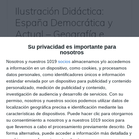
Ilustración Didáctica:
España Democrática y
Actual – Geografía e
Historia ESO
Su privacidad es importante para
nosotros
7 julio 2026
// by
Miguel Olivares
//
Dejar un comentario
Nosotros y nuestros 1019
socios
almacenamos y/o accedemos
a información en un dispositivo, como cookies, y procesamos
La Ilustración Didáctica sobre la España
datos personales, como identificadores únicos e información
Democrática y Actual es un recurso visual
estándar enviada por un dispositivo para publicidad y contenido
personalizado, medición de publicidad y contenido,
diseñado para facilitar el estudio de la evolución
investigación de audiencia y desarrollo de servicios.
Con su
de España desde la aprobación de la
permiso, nosotros y nuestros socios podemos utilizar datos de
Constitución de 1978 hasta nuestros días. A
localización geográfica precisa e identificación mediante las
través de esquemas, mapas, cronologías e
características de dispositivos. Puede hacer clic para otorgarnos
su consentimiento a nosotros y a nuestros 1019 socios para
ilustraciones, presenta de forma clara las
que llevemos a cabo el procesamiento previamente descrito. De
principales características del sistema
forma alternativa, puede acceder a información más detallada y
democrático, la organización del …