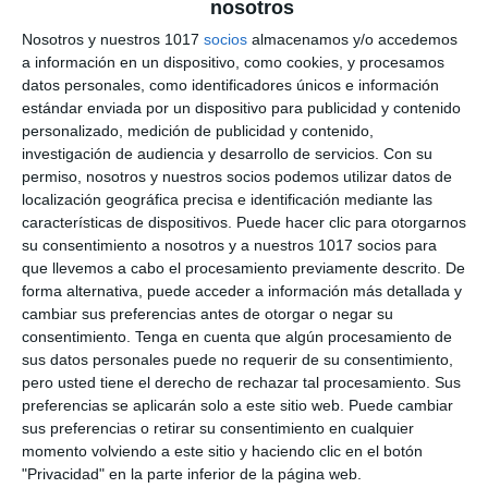
nosotros
Guerra Civil Española –
Nosotros y nuestros 1017
socios
almacenamos y/o accedemos
a información en un dispositivo, como cookies, y procesamos
Geografía e Historia ESO
datos personales, como identificadores únicos e información
estándar enviada por un dispositivo para publicidad y contenido
4 julio 2026
// by
Miguel Olivares
//
Dejar un comentario
personalizado, medición de publicidad y contenido,
investigación de audiencia y desarrollo de servicios.
Con su
La Ilustración Didáctica sobre la Guerra Civil
permiso, nosotros y nuestros socios podemos utilizar datos de
Española es un recurso visual diseñado para
localización geográfica precisa e identificación mediante las
características de dispositivos. Puede hacer clic para otorgarnos
facilitar el estudio de uno de los acontecimientos
su consentimiento a nosotros y a nuestros 1017 socios para
más trascendentales de la Historia
que llevemos a cabo el procesamiento previamente descrito. De
Contemporánea de España. A través de
forma alternativa, puede acceder a información más detallada y
esquemas, mapas, cronologías e ilustraciones,
cambiar sus preferencias antes de otorgar o negar su
consentimiento.
Tenga en cuenta que algún procesamiento de
presenta de forma clara el desarrollo del
sus datos personales puede no requerir de su consentimiento,
conflicto, los bandos enfrentados, la dimensión
pero usted tiene el derecho de rechazar tal procesamiento. Sus
internacional de la guerra …
preferencias se aplicarán solo a este sitio web. Puede cambiar
sus preferencias o retirar su consentimiento en cualquier
Categoría:
2º BACH
,
2º BACH Historia de España
,
4º ESO
,
4º
momento volviendo a este sitio y haciendo clic en el botón
ESO Historia
"Privacidad" en la parte inferior de la página web.