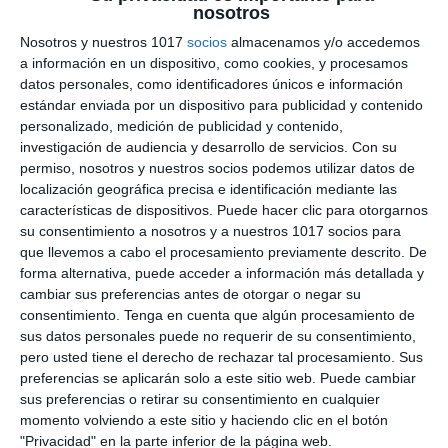
nosotros
España Democrática y
Nosotros y nuestros 1017
socios
almacenamos y/o accedemos
Actual – Geografía e
a información en un dispositivo, como cookies, y procesamos
datos personales, como identificadores únicos e información
Historia ESO
estándar enviada por un dispositivo para publicidad y contenido
personalizado, medición de publicidad y contenido,
investigación de audiencia y desarrollo de servicios.
Con su
7 julio 2026
// by
Miguel Olivares
//
Dejar un comentario
permiso, nosotros y nuestros socios podemos utilizar datos de
localización geográfica precisa e identificación mediante las
La Ilustración Didáctica sobre la España
características de dispositivos. Puede hacer clic para otorgarnos
Democrática y Actual es un recurso visual
su consentimiento a nosotros y a nuestros 1017 socios para
diseñado para facilitar el estudio de la evolución
que llevemos a cabo el procesamiento previamente descrito. De
de España desde la aprobación de la
forma alternativa, puede acceder a información más detallada y
cambiar sus preferencias antes de otorgar o negar su
Constitución de 1978 hasta nuestros días. A
consentimiento.
Tenga en cuenta que algún procesamiento de
través de esquemas, mapas, cronologías e
sus datos personales puede no requerir de su consentimiento,
ilustraciones, presenta de forma clara las
pero usted tiene el derecho de rechazar tal procesamiento. Sus
principales características del sistema
preferencias se aplicarán solo a este sitio web. Puede cambiar
sus preferencias o retirar su consentimiento en cualquier
democrático, la organización del …
momento volviendo a este sitio y haciendo clic en el botón
"Privacidad" en la parte inferior de la página web.