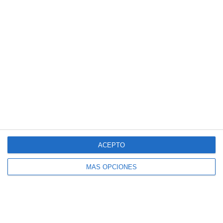
Entradas recientes
Crucigramas – Biologia y Geologia
Cuadernillo de Verano – Educación
Física 4.º ESO
Crucigramas – Lengua y Literatura
Cuadernillo de Verano – Educación
Física 3.º ESO
ACEPTO
Crucigramas – Matemáticas
MÁS OPCIONES