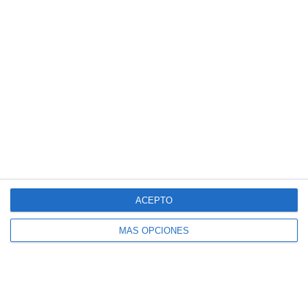
Entradas recientes
Crucigramas – Biologia y Geologia
Cuadernillo de Verano – Educación
Física 4.º ESO
Crucigramas – Lengua y Literatura
Cuadernillo de Verano – Educación
Física 3.º ESO
ACEPTO
Crucigramas – Matemáticas
MÁS OPCIONES