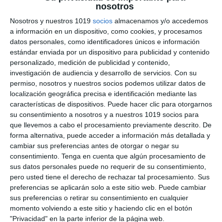
nosotros
España Democrática y
Nosotros y nuestros 1019
socios
almacenamos y/o accedemos
Actual – Geografía e
a información en un dispositivo, como cookies, y procesamos
datos personales, como identificadores únicos e información
Historia ESO
estándar enviada por un dispositivo para publicidad y contenido
personalizado, medición de publicidad y contenido,
investigación de audiencia y desarrollo de servicios.
Con su
7 julio 2026
// by
Miguel Olivares
//
Dejar un comentario
permiso, nosotros y nuestros socios podemos utilizar datos de
localización geográfica precisa e identificación mediante las
La Ilustración Didáctica sobre la España
características de dispositivos. Puede hacer clic para otorgarnos
Democrática y Actual es un recurso visual
su consentimiento a nosotros y a nuestros 1019 socios para
diseñado para facilitar el estudio de la evolución
que llevemos a cabo el procesamiento previamente descrito. De
de España desde la aprobación de la
forma alternativa, puede acceder a información más detallada y
cambiar sus preferencias antes de otorgar o negar su
Constitución de 1978 hasta nuestros días. A
consentimiento.
Tenga en cuenta que algún procesamiento de
través de esquemas, mapas, cronologías e
sus datos personales puede no requerir de su consentimiento,
ilustraciones, presenta de forma clara las
pero usted tiene el derecho de rechazar tal procesamiento. Sus
principales características del sistema
preferencias se aplicarán solo a este sitio web. Puede cambiar
sus preferencias o retirar su consentimiento en cualquier
democrático, la organización del …
momento volviendo a este sitio y haciendo clic en el botón
"Privacidad" en la parte inferior de la página web.