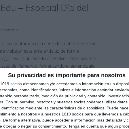
Edu – Especial Día del
comentario
nco, presentamos una serie de cuatro Breakout
ra trabajar este arte andaluz de forma
juego lleva al alumnado a resolver retos sobre la
artistas del flamenco, fomentando el aprendizaje
Su privacidad es importante para nosotros
s 1019
socios
almacenamos y/o accedemos a información en un disposit
sonales, como identificadores únicos e información estándar enviada 
aje activo
,
Arte
,
Bachillerato
,
Breakout
,
cultura andaluza
,
Día
ntenido personalizado, medición de publicidad y contenido, investigaci
cicios
,
escape room
,
ESO
,
estudiar
,
flamenco educativo
,
os.
Con su permiso, nosotros y nuestros socios podemos utilizar datos 
toria
,
patrimonio
,
RECURSOS
,
Recursos digitales
,
recursos
identificación mediante las características de dispositivos. Puede hacer
ntimiento a nosotros y a nuestros 1019 socios para que llevemos a ca
. De forma alternativa, puede acceder a información más detallada y 
e otorgar o negar su consentimiento.
Tenga en cuenta que algún proc