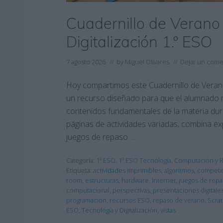
Cuadernillo de Verano
Digitalización 1.º ESO
7 agosto 2026
// by
Miguel Olivares
//
Dejar un come
Hoy compartimos este Cuadernillo de Verano 
un recurso diseñado para que el alumnado r
contenidos fundamentales de la materia dur
páginas de actividades variadas, combina expl
juegos de repaso …
Categoría:
1º ESO
,
1º ESO Tecnología, Computación y 
Etiqueta:
actividades imprimibles
,
algoritmos
,
competen
room
,
estructuras
,
hardware
,
Internet
,
juegos de rep
computacional
,
perspectivas
,
presentaciones digitale
programación
,
recursos ESO
,
repaso de verano
,
Scra
ESO
,
Tecnología y Digitalización
,
vistas