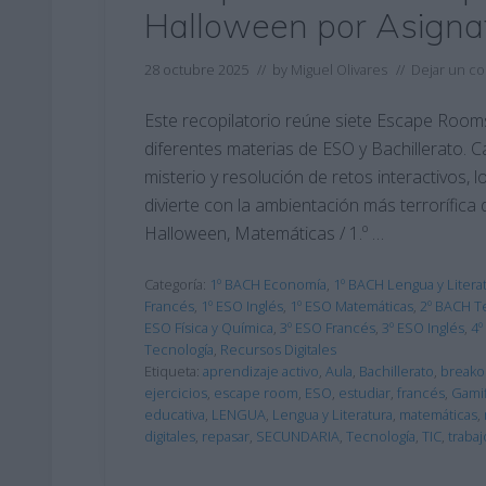
Halloween por Asigna
28 octubre 2025
// by
Miguel Olivares
//
Dejar un c
Este recopilatorio reúne siete Escape Rooms
diferentes materias de ESO y Bachillerato.
misterio y resolución de retos interactivos
divierte con la ambientación más terrorífica
Halloween, Matemáticas / 1.º …
Categoría:
1º BACH Economía
,
1º BACH Lengua y Literat
Francés
,
1º ESO Inglés
,
1º ESO Matemáticas
,
2º BACH Te
ESO Física y Química
,
3º ESO Francés
,
3º ESO Inglés
,
4º
Tecnología
,
Recursos Digitales
Etiqueta:
aprendizaje activo
,
Aula
,
Bachillerato
,
breakou
ejercicios
,
escape room
,
ESO
,
estudiar
,
francés
,
Gamif
educativa
,
LENGUA
,
Lengua y Literatura
,
matemáticas
,
digitales
,
repasar
,
SECUNDARIA
,
Tecnología
,
TIC
,
traba