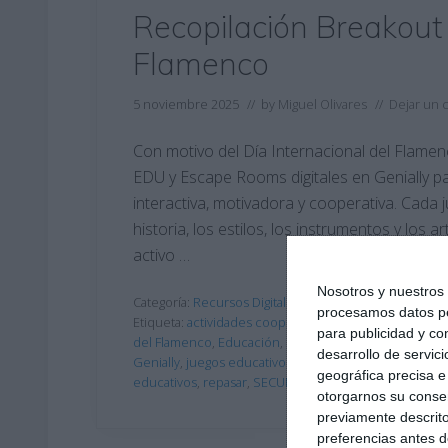
Recopilación Breakout 
Flamenco
5 noviembre 2025
// by
Miguel Olivares
//
Dejar un 
Con motivo del Día Internacional del Flame
EDU y Escape Rooms digitales en Genially pa
interactiva, motivadora y cooperativa. Cada 
historia, los estilos, los instrumentos y los 
activo …
Nosotros y nuestro
Categoría:
Recursos Digitales
procesamos datos per
Etiqueta:
actividades cooperativas
,
Andalucía
,
aprendiz
para publicidad y co
del Flamenco
,
Educación
,
educación secundaria
,
ejer
desarrollo de servici
Genially
,
juegos educativos
,
motivación
,
Música
,
obliga
geográfica precisa e 
educativos
,
repasar
,
SECUNDARIA
otorgarnos su conse
previamente descrito
preferencias antes d