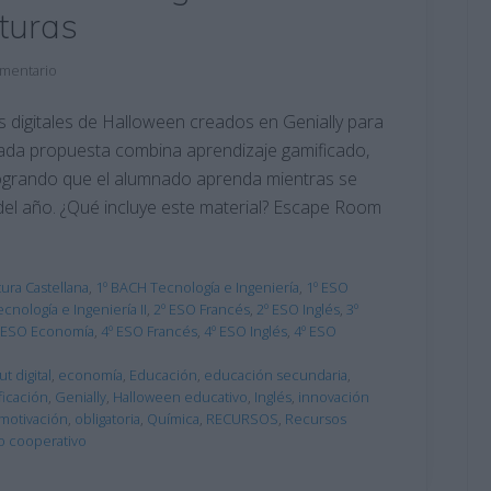
turas
omentario
 digitales de Halloween creados en Genially para
 Cada propuesta combina aprendizaje gamificado,
, logrando que el alumnado aprenda mientras se
 del año. ¿Qué incluye este material? Escape Room
ura Castellana
,
1º BACH Tecnología e Ingeniería
,
1º ESO
cnología e Ingeniería II
,
2º ESO Francés
,
2º ESO Inglés
,
3º
 ESO Economía
,
4º ESO Francés
,
4º ESO Inglés
,
4º ESO
t digital
,
economía
,
Educación
,
educación secundaria
,
icación
,
Genially
,
Halloween educativo
,
Inglés
,
innovación
motivación
,
obligatoria
,
Química
,
RECURSOS
,
Recursos
jo cooperativo