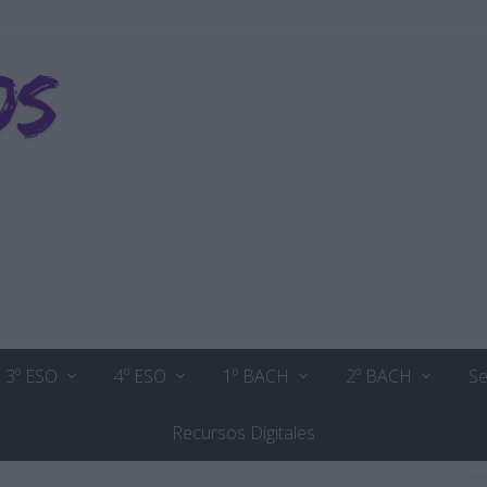
3º ESO
4º ESO
1º BACH
2º BACH
Se
Recursos Digitales