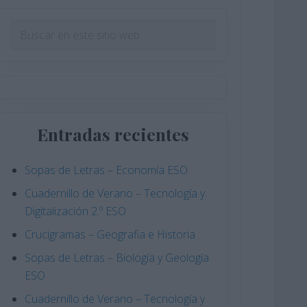
Barra
Buscar
en
lateral
este
principal
sitio
web
Entradas recientes
Sopas de Letras – Economía ESO
Cuadernillo de Verano – Tecnología y
Digitalización 2.º ESO
Crucigramas – Geografia e Historia
Sopas de Letras – Biología y Geología
ESO
Cuadernillo de Verano – Tecnología y