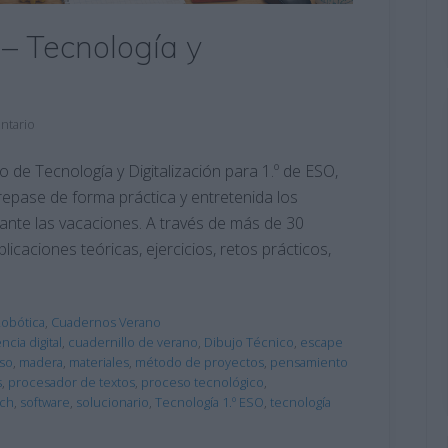
 – Tecnología y
ntario
de Tecnología y Digitalización para 1.º de ESO,
epase de forma práctica y entretenida los
ante las vacaciones. A través de más de 30
icaciones teóricas, ejercicios, retos prácticos,
Robótica
,
Cuadernos Verano
cia digital
,
cuadernillo de verano
,
Dibujo Técnico
,
escape
aso
,
madera
,
materiales
,
método de proyectos
,
pensamiento
s
,
procesador de textos
,
proceso tecnológico
,
tch
,
software
,
solucionario
,
Tecnología 1.º ESO
,
tecnología