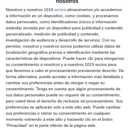
nosotros
Franquismo – Geografía
Nosotros y nuestros 1019
socios
almacenamos y/o accedemos
a información en un dispositivo, como cookies, y procesamos
e Historia ESO
datos personales, como identificadores únicos e información
estándar enviada por un dispositivo para publicidad y contenido
5 julio 2026
// by
Miguel Olivares
//
Dejar un comentario
personalizado, medición de publicidad y contenido,
investigación de audiencia y desarrollo de servicios.
Con su
La Ilustración Didáctica sobre el Franquismo es
permiso, nosotros y nuestros socios podemos utilizar datos de
localización geográfica precisa e identificación mediante las
un recurso visual diseñado para facilitar el
características de dispositivos. Puede hacer clic para otorgarnos
estudio de la dictadura de Francisco Franco y de
su consentimiento a nosotros y a nuestros 1019 socios para
la evolución política, económica y social de
que llevemos a cabo el procesamiento previamente descrito. De
España entre 1939 y 1975. Mediante esquemas,
forma alternativa, puede acceder a información más detallada y
cambiar sus preferencias antes de otorgar o negar su
cronologías e ilustraciones, presenta de forma
consentimiento.
Tenga en cuenta que algún procesamiento de
clara las principales características del régimen,
sus datos personales puede no requerir de su consentimiento,
así como los cambios que experimentó …
pero usted tiene el derecho de rechazar tal procesamiento. Sus
preferencias se aplicarán solo a este sitio web. Puede cambiar
Categoría:
2º BACH
,
2º BACH Historia de España
,
4º ESO
,
4º
sus preferencias o retirar su consentimiento en cualquier
ESO Historia
momento volviendo a este sitio y haciendo clic en el botón
Etiqueta:
autarquía
,
desarrollo económico
,
dictadura
"Privacidad" en la parte inferior de la página web.