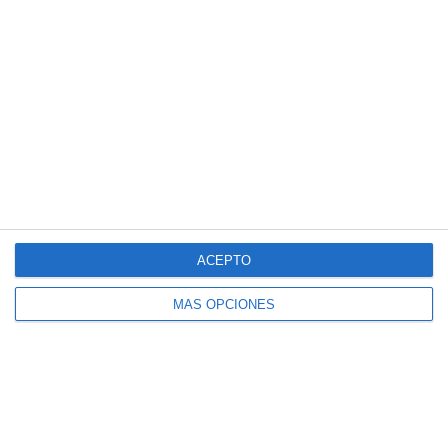
Crucigramas – Geografia e Historia
Sopas de Letras – Biología y Geología
ESO
Cuadernillo de Verano – Tecnología y
Digitalización 1.º ESO
Crucigramas – Biologia y Geologia
Cuadernillo de Verano – Educación
Física 4.º ESO
ACEPTO
MÁS OPCIONES
Suscríbete al blog por
correo electrónico